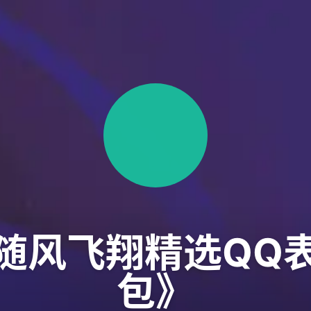
随风飞翔精选QQ
包》