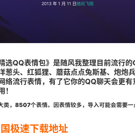
2013 年 1 月 11 日
随风飞翔
精选QQ表情包》是随风我整理目前流行的
洋葱头、红狐狸、蘑菇点点兔斯基、炮炮
网络流行表情，有了它你的QQ聊天会更有
用！
大类
，
8507个表情
。因表情较多，导入可能会需要一
全国极速下载地址