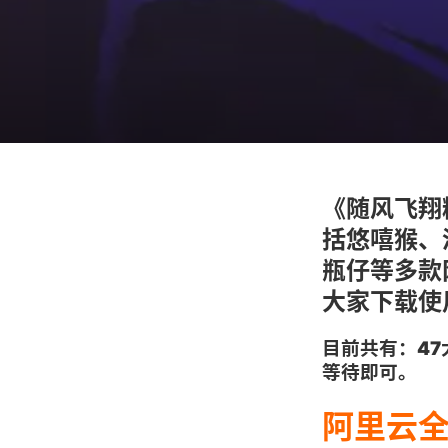
《随风飞翔
括悠嘻猴、
瓶仔等多款
大家下载使
目前共有：
47
等待即可。
阿里云