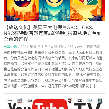
【放送文化】美国三大电视台ABC、CBS、
NBC在特朗普裁定有罪的特别报道从地方台到
总台的过程
分享扯淡
/
2024 年 6 月 1 日
/
0
条评论
/
287 views
/
随风飞翔
美国的电视台在我们看来多少会有些奇怪，每个地区都有各自的分
台，分台只会在特定时间转播总台的节目，其余的时间可以自由选
择制播节目（虽然也主要以本地新闻为主）。甚至在总台节目期间
也往往要给分台时间窗口，用于插播当地提供的本地天气情况或者
本地新闻，以更好的覆盖受众所在地区的消息。 就比如天气来说，
除了美国全国的天气之外，观众所在当地的天气情况就由地方台自
己来播报，以更加精准一些，避免了国内比如说河南那就 […]