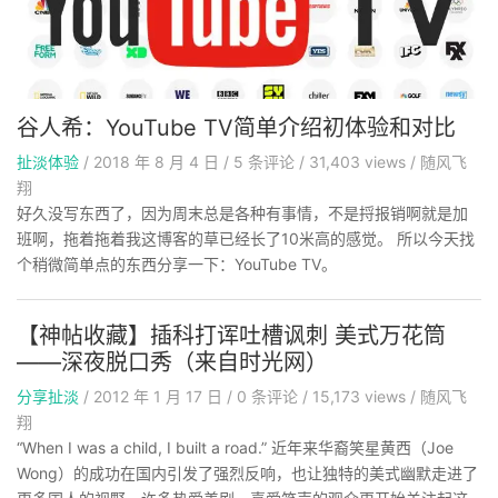
谷人希：YouTube TV简单介绍初体验和对比
扯淡体验
/
2018 年 8 月 4 日
/
5
条评论
/
31,403 views
/
随风飞
翔
好久没写东西了，因为周末总是各种有事情，不是捋报销啊就是加
班啊，拖着拖着我这博客的草已经长了10米高的感觉。 所以今天找
个稍微简单点的东西分享一下：YouTube TV。
【神帖收藏】插科打诨吐槽讽刺 美式万花筒
——深夜脱口秀（来自时光网）
分享扯淡
/
2012 年 1 月 17 日
/
0
条评论
/
15,173 views
/
随风飞
翔
“When I was a child, I built a road.” 近年来华裔笑星黄西（Joe
Wong）的成功在国内引发了强烈反响，也让独特的美式幽默走进了