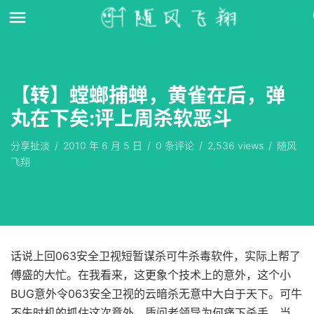
【转】螳螂捕蝉，黄雀在后，弹
丸在下矣:评上周杀软恶斗
分享扯淡
/
2010 年 6 月 5 日
/
0
条评论
/
2,536 views
/
随风
飞翔
话说上回063安全卫视短暂谋杀可牛杀毒软件，实际上帮了
傅盛的大忙。在我看来，这更象个技术上的意外，这个小
BUG意外令063安全卫视的云暗杀无意中大白于天下。可牛
不失时机的抓住这次意外，质问老领导为何痛下杀手，当