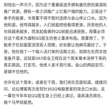
刻惊出一声冷汗。因为这个重量级选手拥有最优质的渠道和
推广资源，拥有一夜之间推广上亿客户端的能力。正是这个
拳手的偷袭，令周董不得不暂时选择与金山停止口水。因为
他知道，他骂得越多，人们就能把他看得更清，厌恶他的人
也就越来越多，而发起偷袭的QQ就能迅速获胜，周董必须
在这个周末为遏制QQ医生的卷土重来布局。周董想了，不
能老子在前面耍流氓丢人现眼，好处都让他麻花藤捡了。于
是，他在抛了一个输入法打架的话题之后，就顾左右而言他
准备开溜，这就是063安全卫视在这个周末基本消停下来的
真实原因。打官司，他老人家才是行家。金山的两起官司，
是镇不住他的。
也许在这个周末，或者在下周，我们将在百度知道、搜搜问
问、论坛博客再次发现针对QQ电脑管家的攻击口水贴，这
一幕在今年年初QQ医生身上已经上演过，道具演员俱在，
换个马甲就能用。