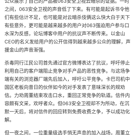
公众展示了自己的产品被063安全卫视云暗杀的证据。一时
之间，063安全卫视的声音低了下来。有可能是起诉书令他
们有些估计不足，也可能是对云暗杀伎俩这么快大白于天下
有些意外，更可能是越来越多的用户对063强迫用户参与口
水深为反感，论坛博客中用户的抗议声不断传来。以金山
CEO的名义发给用户的公开信得到越来越多公众的理解，声
援金山的声音渐强。
杀毒同行江民公司首先通过官方微博表达了抗议，呼吁停止
利用自己的客户端阻止竞争对手产品的恶性竞争。与这场争
端有关的浏览器厂端先后加入，呼吁公平竞争。卡巴司机中
国区老板向昔日的伙伴如今的对手发表了意味深长的规劝
信。力劝周董结束攻击口水，重回正常竞争的轨道。信件内
容颇有文采，欢呼者众。但063安全卫视却不为所动，在沉
默一天后，将对信件的回应转到免费收费之争，予以成功化
解。
但一夜之间，一位重量级选手悄无声息的加入战场，周董立