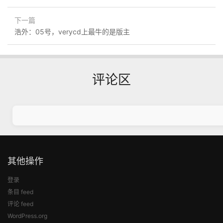
下一篇
浩外：05号，verycd上最牛的是版主
评论区
其他操作
登录
条目 feed
评论 feed
WordPress.org