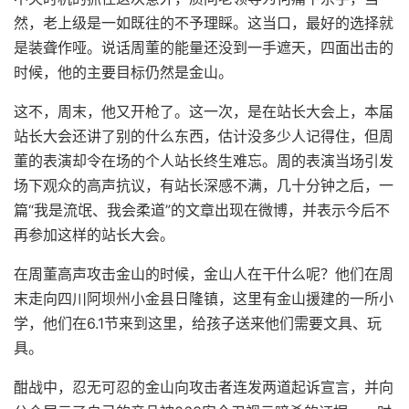
然，老上级是一如既往的不予理睬。这当口，最好的选择就
是装聋作哑。说话周董的能量还没到一手遮天，四面出击的
时候，他的主要目标仍然是金山。
这不，周末，他又开枪了。这一次，是在站长大会上，本届
站长大会还讲了别的什么东西，估计没多少人记得住，但周
董的表演却令在场的个人站长终生难忘。周的表演当场引发
场下观众的高声抗议，有站长深感不满，几十分钟之后，一
篇“我是流氓、我会柔道”的文章出现在微博，并表示今后不
再参加这样的站长大会。
在周董高声攻击金山的时候，金山人在干什么呢？他们在周
末走向四川阿坝州小金县日隆镇，这里有金山援建的一所小
学，他们在6.1节来到这里，给孩子送来他们需要文具、玩
具。
酣战中，忍无可忍的金山向攻击者连发两道起诉宣言，并向