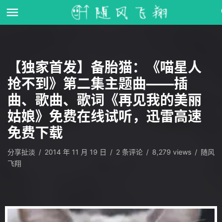
【独家首发】备胎猫：《喵星人
抢不到》第二集主题曲——插
曲、歌曲、歌词《再见我的美丽
姑娘》免费在线试听，迅雷高速
免费下载
分享扯淡
/
2014 年 11 月 19 日
/
2
条评论
/
8,279 views
/
随风
飞翔