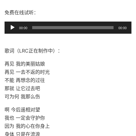
免费在线试听：
音
00:00
00:00
频
播
放
歌词（LRC正在制作中）：
器
再见 我的美丽姑娘
再见 一去不返的时光
不能 再想念的过往
那就 让它过去吧
可为何 我那么伤
啊 今后遥相对望
我也 一定会守护你
因为 我的心在你身上
身体 只是在流浪