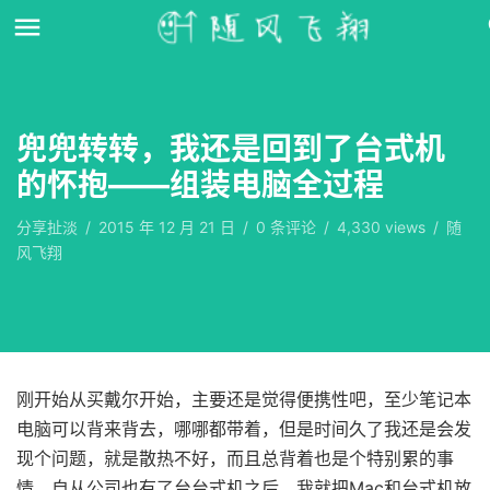
兜兜转转，我还是回到了台式机
的怀抱——组装电脑全过程
分享扯淡
/
2015 年 12 月 21 日
/
0
条评论
/
4,330 views
/
随
风飞翔
刚开始从买戴尔开始，主要还是觉得便携性吧，至少笔记本
电脑可以背来背去，哪哪都带着，但是时间久了我还是会发
现个问题，就是散热不好，而且总背着也是个特别累的事
情。自从公司也有了台台式机之后，我就把Mac和台式机放