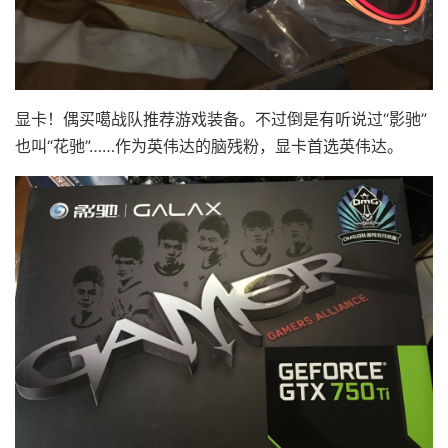
显卡！偶买噶战队推荐游戏装备。不过倒是有听说过“影驰”
也叫“花驰”……作为英伟达的脑残粉，显卡首选英伟达。