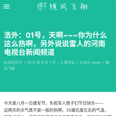
浩外：01号，天啊~~~你为什么
这么热啊，另外说说雷人的河南
电视台新闻频道
扯淡的日子
/
2010 年 8 月 1 日
/
0
条评论
/
2,683 views
/
随
风飞翔
今天是八月一日建军节，先祝军人筒子们节日快乐~~~
这两天的天气真不是一般的热啊，35摄氏度左右的气温，