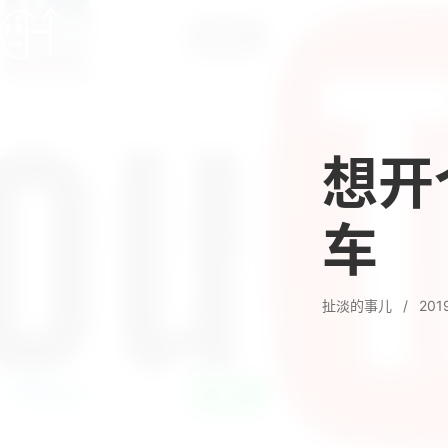
想开个
车
扯淡的事儿
/
201