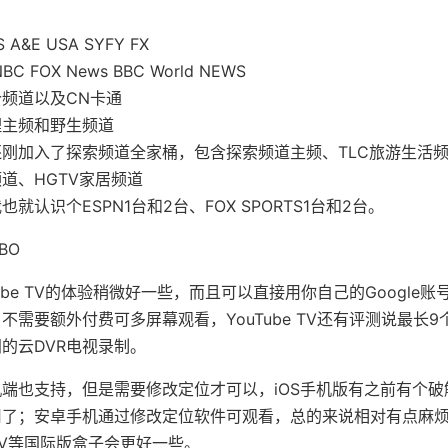
A&E USA SYFY FX
 FOX News BBC World NEWS
频道以及CN卡通
理主频和野生频道
刚加入了探索频道全家桶，包含探索频道主频、TLC旅游生活
频道、HGTV家居频道
就认识个ESPN1台和2台、FOX SPORTS1台和2台。
BO
ube TV的体验稍微好一些，而且可以直接用你自己的Google
不需要额外付费可多屏幕观看，YouTube TV还有评测说最长
的云DVR电视录制。
V 手机端也支持，但是需要修改定位才可以，iOS手机版有之前有个
用了；安卓手机通过修改定位软件可观看，总的来说相对有点麻
 TV等国际版盒子会更好一些。