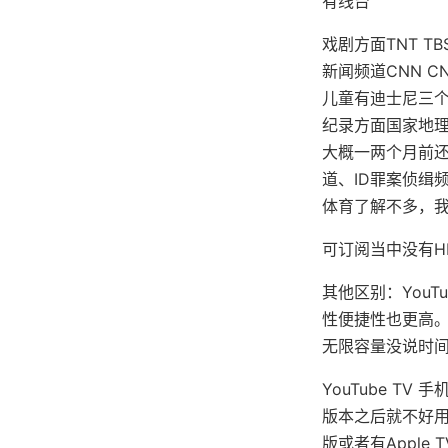
有线台
戏剧方面TNT TBS 
新闻频道CNN CNBC
儿童有迪士尼三个
纪录方面国家地
大概一两个月前还
道、ID罪案侦缉
体育了解不多，我也
可订阅当中没有H
其他区别：YouT
性便捷性也更高。
无限容量没说时间
YouTube T
版本之后就不好
版或者有Apple