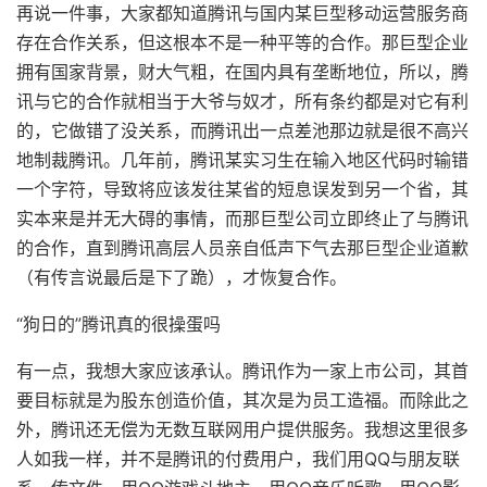
再说一件事，大家都知道腾讯与国内某巨型移动运营服务商
存在合作关系，但这根本不是一种平等的合作。那巨型企业
拥有国家背景，财大气粗，在国内具有垄断地位，所以，腾
讯与它的合作就相当于大爷与奴才，所有条约都是对它有利
的，它做错了没关系，而腾讯出一点差池那边就是很不高兴
地制裁腾讯。几年前，腾讯某实习生在输入地区代码时输错
一个字符，导致将应该发往某省的短息误发到另一个省，其
实本来是并无大碍的事情，而那巨型公司立即终止了与腾讯
的合作，直到腾讯高层人员亲自低声下气去那巨型企业道歉
（有传言说最后是下了跪），才恢复合作。
“狗日的”腾讯真的很操蛋吗
有一点，我想大家应该承认。腾讯作为一家上市公司，其首
要目标就是为股东创造价值，其次是为员工造福。而除此之
外，腾讯还无偿为无数互联网用户提供服务。我想这里很多
人如我一样，并不是腾讯的付费用户，我们用QQ与朋友联