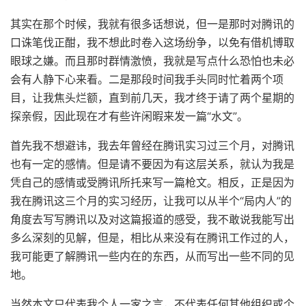
其实在那个时候，我就有很多话想说，但一是那时对腾讯的
口诛笔伐正酣，我不想此时卷入这场纷争，以免有借机博取
眼球之嫌。而且那时群情激愤，我就是写点什么恐怕也未必
会有人静下心来看。二是那段时间我手头同时忙着两个项
目，让我焦头烂额，直到前几天，我才终于请了两个星期的
探亲假，因此现在才有些许闲暇来发一篇“水文”。
首先我不想避讳，我去年曾经在腾讯实习过三个月，对腾讯
也有一定的感情。但是请不要因为有这层关系，就认为我是
凭自己的感情或受腾讯所托来写一篇枪文。相反，正是因为
我在腾讯这三个月的实习经历，让我可以从半个“局内人”的
角度去写写腾讯以及对这篇报道的感受，我不敢说我能写出
多么深刻的见解，但是，相比从来没有在腾讯工作过的人，
我可能更了解腾讯一些内在的东西，从而写出一些不同的见
地。
当然本文只代表我个人一家之言，不代表任何其他组织或个