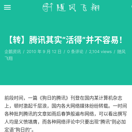
【转】腾讯其实“活得”并不容易！
企鹅资讯
/
2010 年 9 月 12 日
/
0
条评论
/
2,104 views
/
随风
飞翔
前段时间，一篇《狗日的腾讯》刊登在国内某计算机杂志
上，顿时激起千层浪，国内各大网络媒体纷纷转载。一时间
各种批判腾讯的文章如雨后春笋般遍布网络，可以看出撰写
人均是义愤填膺，而各种网络评论中只要出现“腾讯”则必加
定语“狗日的”。