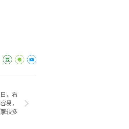
7日，看
不容易，
作孽较多