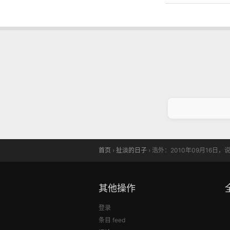
首页
›
扯淡的日子
›
浩外：2010年09月16日
其他操作
登录
条目 feed