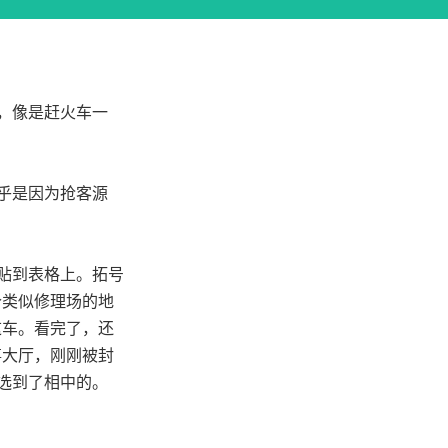
早，像是赶火车一
乎是因为抢客源
贴到表格上。拓号
个类似修理场的地
这车。看完了，还
事大厅，刚刚被封
选到了相中的。