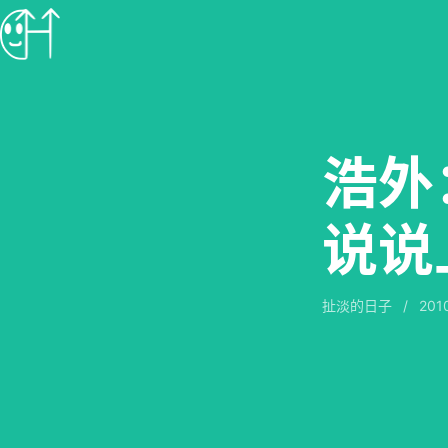
浩外
说说
扯淡的日子
/
201