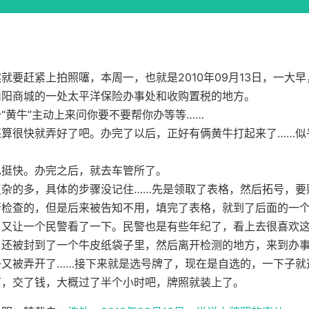
就要赶紧上拍照噻，本周一，也就是2010年09月13日，一大
山阳商城的一处太平洋保险办事处和收购置税的地方。
“黄牛”主动上来问你要不要帮你办等等……
还算很快就弄好了吧。办完了以后，正好有俩黄牛打起来了……似
也挺快。办完之后，就去车管所了。
复杂的多，具体的步骤没记住……先是领取了表格，然后拓号，要
行检查的，但是后来被告知不用，填完了表格，就到了后面的一
，又让一个民警看了一下。民警也是有些年纪了，看上去很喜欢
，还被封到了一个牛皮纸袋子里，然后离开检测的地方，来到办
子又被弄开了……接下来就是选号牌了，现在是自选的，一下子就
厂，交了钱，大概过了半个小时吧，牌照就装上了。