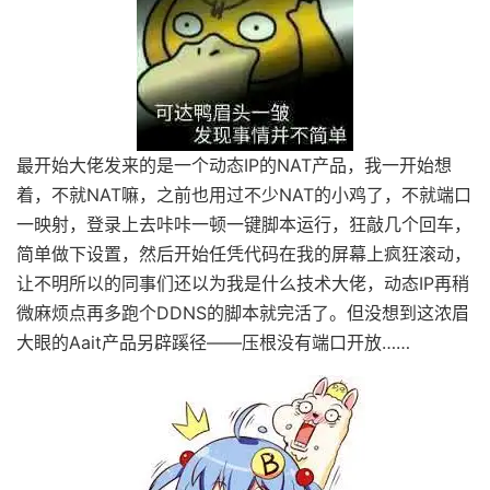
最开始大佬发来的是一个动态IP的NAT产品，我一开始想
着，不就NAT嘛，之前也用过不少NAT的小鸡了，不就端口
一映射，登录上去咔咔一顿一键脚本运行，狂敲几个回车，
简单做下设置，然后开始任凭代码在我的屏幕上疯狂滚动，
让不明所以的同事们还以为我是什么技术大佬，动态IP再稍
微麻烦点再多跑个DDNS的脚本就完活了。但没想到这浓眉
大眼的Aait产品另辟蹊径——压根没有端口开放……