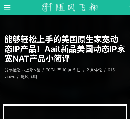
能够轻松上手的美国原生家宽动
态IP产品！Aait新品美国动态IP家
宽NAT产品小简评
分享扯淡
·
扯淡体验
/
2024 年 10 月 5 日
/
2
条评论
/
615
views
/
随风飞翔