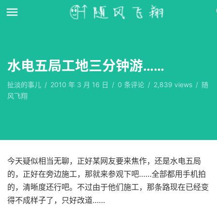
水电五局工地三分钟游……
扯淡的事儿
/
2010 年 3 月 16 日
/
0
条评论
/
2,839 views
/
随
风飞翔
今天疑似相当无聊，正好某网友要来焦作，还是水电五局
的，正好在旁边施工，那就来参观下吧……全部都用手机拍
的，清晰度还行吧。不过由于他们施工，那条路现在已经变
得不成样子了，只好改道……