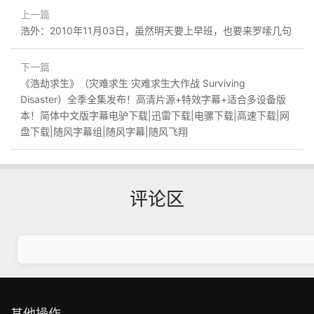
上一篇
浩外：2010年11月03日，虽然明天要上早班，也要来罗嗦几句
下一篇
《浩劫求生》（灾难求生 灾难求生大作战 Surviving
Disaster）全季全集发布！高清片源+特效字幕+适合多设备版
本！简体中文版字幕电驴下载|迅雷下载|电骡下载|高速下载|网
盘下载|随风字幕组|随风字幕|随风飞翔
评论区
其他操作