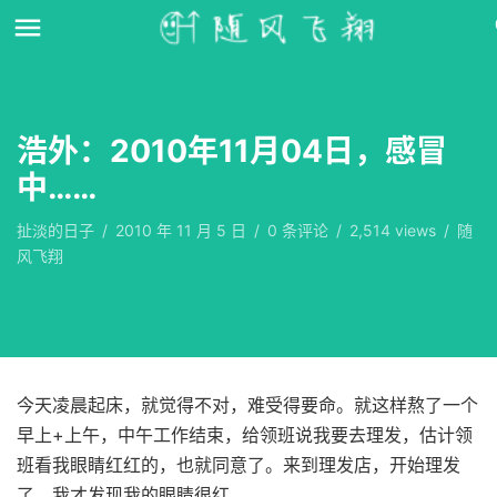
浩外：2010年11月04日，感冒
中……
扯淡的日子
/
2010 年 11 月 5 日
/
0
条评论
/
2,514 views
/
随
风飞翔
今天凌晨起床，就觉得不对，难受得要命。就这样熬了一个
早上+上午，中午工作结束，给领班说我要去理发，估计领
班看我眼睛红红的，也就同意了。来到理发店，开始理发
了，我才发现我的眼睛很红……