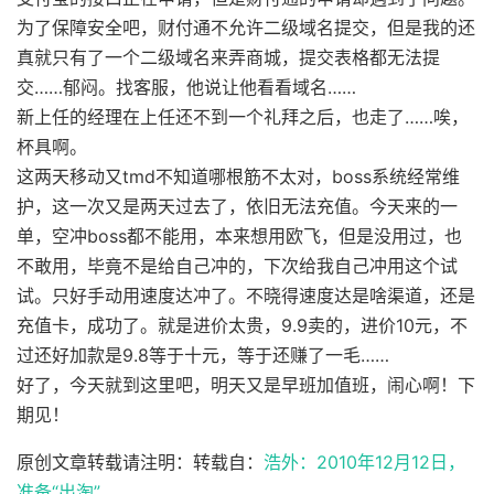
为了保障安全吧，财付通不允许二级域名提交，但是我的还
真就只有了一个二级域名来弄商城，提交表格都无法提
交……郁闷。找客服，他说让他看看域名……
新上任的经理在上任还不到一个礼拜之后，也走了……唉，
杯具啊。
这两天移动又tmd不知道哪根筋不太对，boss系统经常维
护，这一次又是两天过去了，依旧无法充值。今天来的一
单，空冲boss都不能用，本来想用欧飞，但是没用过，也
不敢用，毕竟不是给自己冲的，下次给我自己冲用这个试
试。只好手动用速度达冲了。不晓得速度达是啥渠道，还是
充值卡，成功了。就是进价太贵，9.9卖的，进价10元，不
过还好加款是9.8等于十元，等于还赚了一毛……
好了，今天就到这里吧，明天又是早班加值班，闹心啊！下
期见！
原创文章转载请注明：转载自：
浩外：2010年12月12日，
准备“出淘”