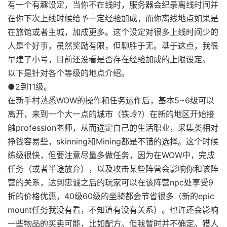
有一个有趣设定，当你不在线时，服务器会纪录离线时间并
在你下次上线时候给予一定经验加成，而你离线地点如果是
在旅馆或者主城，加成更多。这个设定对很多上线时间少的
人是个好事，虽然奖励有限，但聊胜于无。基于这点，我很
早建了小号，目前还没看是否存在经验加成的上限设定。
以下是针对各个等级的地点介绍。
●2到11级。
在新手村熟悉WOW的操作和任务运作后，基本5~6级可以
离开，来到一个大一点的城市（铁岭?）在新的地区开始接
触profession老师，从而选定自己的生活职业，采集类相对
挣钱容易些，skinning和Mining都是不错的选择。这个时候
练级很快，但要注意尽量多做任务，因为在WOW中，完成
任务（或者半途放弃），以及攻击某些阵营会影响你和该阵
营的关系，达到忠诚之后的玩家可以在该阵营npc处享受9
折的价格优惠，40级60级的坐骑都会节省很多（新的epic
mount任务我没有看，不知道有没有关系）。也许还会影响
一些物品的买卖可能，比如配方。但我暂时并不确定。猎人