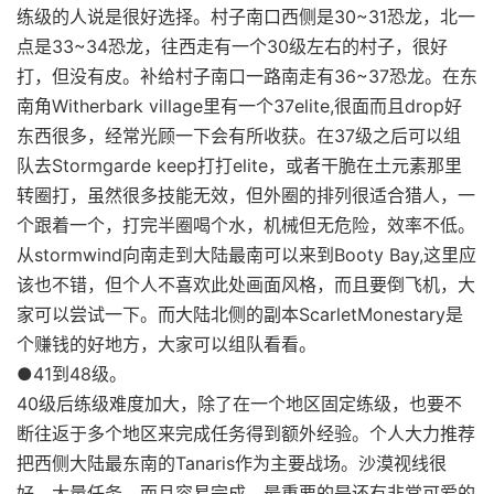
练级的人说是很好选择。村子南口西侧是30~31恐龙，北一
点是33~34恐龙，往西走有一个30级左右的村子，很好
打，但没有皮。补给村子南口一路南走有36~37恐龙。在东
南角Witherbark village里有一个37elite,很面而且drop好
东西很多，经常光顾一下会有所收获。在37级之后可以组
队去Stormgarde keep打打elite，或者干脆在土元素那里
转圈打，虽然很多技能无效，但外圈的排列很适合猎人，一
个跟着一个，打完半圈喝个水，机械但无危险，效率不低。
从stormwind向南走到大陆最南可以来到Booty Bay,这里应
该也不错，但个人不喜欢此处画面风格，而且要倒飞机，大
家可以尝试一下。而大陆北侧的副本ScarletMonestary是
个赚钱的好地方，大家可以组队看看。
●41到48级。
40级后练级难度加大，除了在一个地区固定练级，也要不
断往返于多个地区来完成任务得到额外经验。个人大力推荐
把西侧大陆最东南的Tanaris作为主要战场。沙漠视线很
好，大量任务，而且容易完成。最重要的是还有非常可爱的