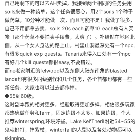
自己用剩下的可以去AH卖掉，我接到两个相同的任务要用
soils来做一种药草，这个任务很恶心，用2个soils 1个种子
做药草，10分钟才能做一次，而且可能不是！我做了很多，
自己不用都拿去卖，soils 20s each,药草1G each总有人买
帐（那个药草不要拍卖手续费，太爽了）。补给站在地区北
侧，从一个女人身边的路上山，村里山洞最深处有一个npc,
有很多quick exp quests。Tanaris来得入口处有一个npc
有好几个kill quests都很easy,不要错过。
而ne老家附近的felwood以及东侧大陆东南角的blasted
lands也有很多同级别怪和几个任务，各个首都也都有一些
新任务，大家也可以过去都作掉。
●55到60级。
这时副本跑的相对更多，经验取得更加多样，相信很多玩家
都热忠做任务和farm，固定练级不太多。如果练级，个人
推荐winterspring,环境好些。Lake Kel'Theril附近54~55的
鬼魂好打，掉紫杖，winterfall的人型以及各处动物都可以
skinning。