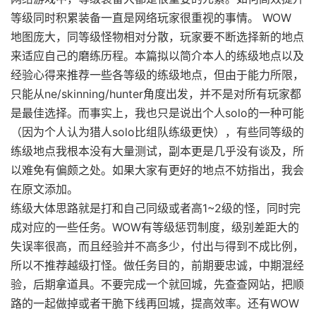
等级同时积累装备一直是网络玩家很重视的事情。 WOW
地图庞大，同等级怪物相对分散，玩家要不断选择新的地点
来适应自己的磨练历程。本篇拟以简介本人的练级地点以及
经验心得来推荐一些各等级的练级地点，但由于能力所限，
只能从ne/skinning/hunter角度出发，并不是对所有玩家都
是最佳选择。而事实上，我也只是说出个人solo的一种可能
（因为个人认为猎人solo比组队练级更快），有些同等级的
练级地点我根本没有大量测试，副本更是几乎没有谈及，所
以难免有偏颇之处。如果大家有更好的地点不妨指出，我会
在原文添加。
练级大体思路就是打和自己同级或者高1~2级的怪，同时完
成对应的一些任务。WOW有等级惩罚制度，级别差距大的
失误率很高，而且经验并不高多少，付出与得到不成比例，
所以不推荐越级打怪。做任务目的，前期要忠诚，中期混经
验，后期拿道具。不要完成一个就回城，先查查网站，把顺
路的一起做掉或者干脆下线再回城，提高效率。还有WOW