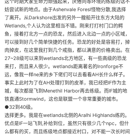
这个时期大家生命力顽强起来，厌倦同等环境的练级的话不
妨尝试新的地点。由于Ashenvale Foresl怪物分散,我选择
了离开。从Darkshore出发的另外一艘船开往东方大陆的
Wetlands,个人认为这里相当不错。刚来打打村门口的鳄
鱼，接着打北方一点的恐龙，然后进入北边一点的小区域，
可以接到好几个简单快捷的任务。恐龙的好处是容易打，掉
肉掉皮，在这里我打到几个戒指，都以满意的价格卖出。在
27~28级可以来到wetlands北方地区，有一些高级的恐龙
来打，而且来人很少。wetlands距离著名的Ironforge不
远，像我一样ne来的乡下佬们可以去看看AH长什么样子。
事实上此时为了在AH处理打到的皮革，我已经把IF作为主
城，每次都是飞到Menethil Harbor再去练级。而IF城的地
铁直通Stormwind，这也是联盟一个非常重要的城市。
●32到40级。
选择更多。我是在wetlands北侧的Aralhi Highlands练的。
优点是IF一站飞到,补给到位，虽然只有很少几个npc，但什
么都有的买，而且练级地点都接近村口，对不能一次长时间