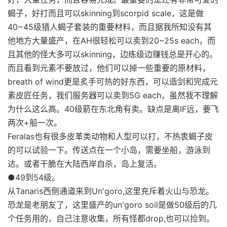
蝎子，好打而且可以skinning到scorpid scale，这是做
40~45级猎人蝎子套装的重要材料，而且据我所知没有其
他地方大量盛产，在AH很轻松可以卖到20~25s each，而
且其他的怪大多可以skinning，边练级边赚钱总是开心的。
而且看到元素不要放过，他们可以掉一些重要的原材料，
breath of wind更是炙手可热的好东西，可以造剑和完成元
素皮匠任务，我们服务器可以卖到5G each，虽然我不理解
为什么这么高。40级箭在东北角有卖。缺点是离IF远，要飞
两次+船一次。
Feralas也有很多皮革类动物和人型可以打，不热衷蝎子皮
的可以试验一下。传送点在一个小岛，需要坐船，游泳到
达。或者干脆在大陆西岸自杀，岛上复活。
●49到54级。
从Tanaris西侧通道来到Un'goro,这里充斥着火山与恐龙。
恐龙是老朋友了，这里盛产的un'goro soil是做50级后的几
个任务用的，自己注意收集，所有怪都drop,也可以捡到。