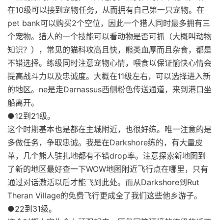
在10级可以接到宠物任务，从而拥有自己第一只宠物。在
pet bank可以购买2个空位，因此一个猎人同时最多拥有三
个宠物。猎人的一个技能可以看动物是否可抓（大概叫动物
知识？），常见的猫科攻高且快，熊类血厚而且杂食，都是
不错选择。练级同时注意宠物心情，喂食以保证愉快心情会
提高战斗力以及忠诚度。大概在11级左右，可以选择进入新
的地区。ne是走Darnassus西侧粉色传送通道，来到港口坐
船离开。
●12到21级。
这个时期基本也是都在主城附近，也很好练。唯一注意的是
多做任务，争取忠诚。我是在Darkshore练的，有大量皮
革，几个熊人驻扎地都有不错drop率。注意探索新地图到
了新的地区最好查一下WOW地图附近飞行点在哪里，只有
通过对话激活以后才能飞到此处。而从Darkshore到Rut
Theran Village的免费飞行更成全了我们这些他乡游子。
●22到31级。