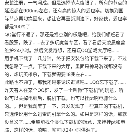
安装注册，一气呵成。但是选择节点傻眼了，所有的节点的
延迟都在900ms左右，还有高的惊人的丢包率。切换到国
际节点再切换回来，想让它再重新测速下，好家伙，丢包率
都是100%了……
QQ堂行不通了，那还是找点别的乐趣吧，给我们领班看了
看股票，跌了……去了多玩魔兽专区，看了看后天凌晨魔兽
维护24小时。然后突发奇想，还是玩QQ游戏大厅吧……
用手机下载了十几分钟，终于把安装包给下载下来了，不过
我忽略了一点，下载下来的大厅，里面是神马游戏都没有
的，想玩英雄杀，下载就需要18兆左右……
此路也不通了，那我还是来论坛逛逛吧……QQ忘下载了……
昨天有人在某个QQ群，发了一个叫做“下载机”的玩意，听
说可以关掉电脑后，脱机下载，也可以挂pt啊电骡什么
的。。但是我淘宝了一下，只发发现了一些真正的下载机，
只选传说用什么迅雷的引擎什么的。如果是这样的话，那就
没意义了……希望能找个类似下载机的玩意，来挂挂pt和电
骡，这样的话，嘻嘻，就可以24小时供源了。