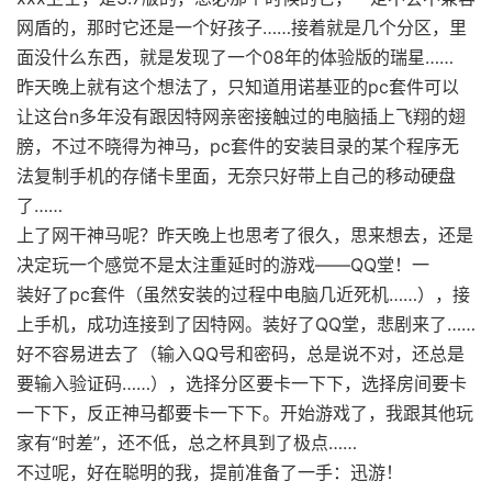
网盾的，那时它还是一个好孩子……接着就是几个分区，里
面没什么东西，就是发现了一个08年的体验版的瑞星……
昨天晚上就有这个想法了，只知道用诺基亚的pc套件可以
让这台n多年没有跟因特网亲密接触过的电脑插上飞翔的翅
膀，不过不晓得为神马，pc套件的安装目录的某个程序无
法复制手机的存储卡里面，无奈只好带上自己的移动硬盘
了……
上了网干神马呢？昨天晚上也思考了很久，思来想去，还是
决定玩一个感觉不是太注重延时的游戏——QQ堂！一
装好了pc套件（虽然安装的过程中电脑几近死机……），接
上手机，成功连接到了因特网。装好了QQ堂，悲剧来了……
好不容易进去了（输入QQ号和密码，总是说不对，还总是
要输入验证码……），选择分区要卡一下下，选择房间要卡
一下下，反正神马都要卡一下下。开始游戏了，我跟其他玩
家有“时差”，还不低，总之杯具到了极点……
不过呢，好在聪明的我，提前准备了一手：迅游！