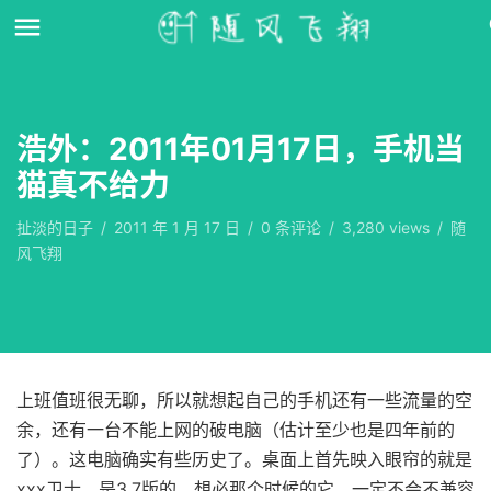
浩外：2011年01月17日，手机当
猫真不给力
扯淡的日子
/
2011 年 1 月 17 日
/
0
条评论
/
3,280 views
/
随
风飞翔
上班值班很无聊，所以就想起自己的手机还有一些流量的空
余，还有一台不能上网的破电脑（估计至少也是四年前的
了）。这电脑确实有些历史了。桌面上首先映入眼帘的就是
xxx卫士，是3.7版的，想必那个时候的它，一定不会不兼容