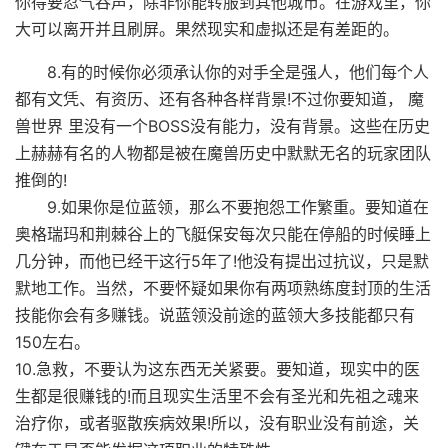
你得要忍气吞声，除非你能转服到其他城市。在游戏里，你
大可以离开并且刷屏。果然现实和虚拟还是有差距的。
8.有的时候你必须承认你的对手全是强人，他们每个人
都有文凭、有资历、还有各种各样背景!不过你要知道， 魔
兽世界 里没有一个BOSS没有能力，没有背景。这些在历史
上赫赫有名的人物都是被在魔兽历史中默默无名的玩家团队
推倒的!
9.如果你是位蓝领，那么不要抱怨工作繁重。要知道在
奥格瑞玛和荆棘谷上的飞艇保安每次只能在停船的时候睡上
几分钟，而他已经干这行5年了!他没有提出过抗议，只是默
默地工作。当然，不要怀疑如果你有两项熟练度封顶的生活
技能你会有多赚钱。说蓝领没前途的蓝领大多技能都只有
150左右。
10.急救，不要认为这东西无关紧要。要知道，现实中的医
生都是很赚钱的!而且现实生活里不会有圣光和先祖之魂来
治疗你，或者驱散疾病效果!所以，没有职业没有前途，关