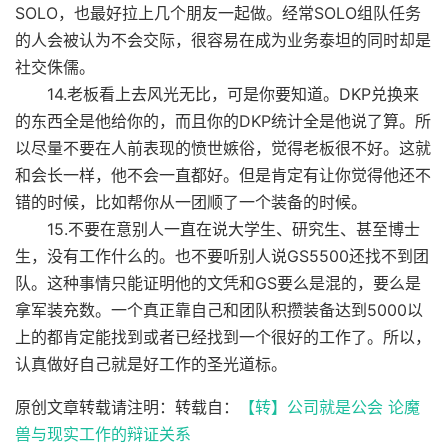
SOLO，也最好拉上几个朋友一起做。经常SOLO组队任务
的人会被认为不会交际，很容易在成为业务泰坦的同时却是
社交侏儒。
14.老板看上去风光无比，可是你要知道。DKP兑换来
的东西全是他给你的，而且你的DKP统计全是他说了算。所
以尽量不要在人前表现的愤世嫉俗，觉得老板很不好。这就
和会长一样，他不会一直都好。但是肯定有让你觉得他还不
错的时候，比如帮你从一团顺了一个装备的时候。
15.不要在意别人一直在说大学生、研究生、甚至博士
生，没有工作什么的。也不要听别人说GS5500还找不到团
队。这种事情只能证明他的文凭和GS要么是混的，要么是
拿军装充数。一个真正靠自己和团队积攒装备达到5000以
上的都肯定能找到或者已经找到一个很好的工作了。所以，
认真做好自己就是好工作的圣光道标。
原创文章转载请注明：转载自：
【转】公司就是公会 论魔
兽与现实工作的辩证关系