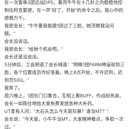
在一次客串3团近战DPS，看完牛牛在十几秒之内稳稳地控
制住阿克蒙德，在一声“好了，开始”的命令之后。我心中的
感慨万千。
我密会长：“牛牛要是能跟1团过了三脸，她顶替我没问
题。”
会长没说话。
我密会长：“给她个机会吧。”
会长还是没说话。
5分钟后，工会频道了会长喊道：“明晚1团FARM神庙就到三
脸，各个位置成员作好准备。晚上8点开始，不许迟到，迟
到罚50G。”
我笑了。
周六晚上，1团在门口集合，互相上着BUFF，作战前热身。
会长一如既往地给大家免费发放各种大补药。
UT里有人问：“大石头怎么今天是狂暴？谁当MT？”
会长说：“今天是，小牛牛当MT，大家精神着点，争取一次
过。”