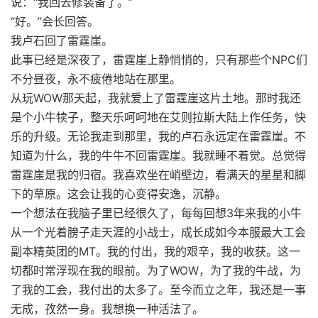
说：“我回去修装备了。”
“好。”会长回答。
我卢石回了雷霆崖。
此事已经是深夜了，雷霆崖上静悄悄的，只有那些个NPC们
不分昼夜，永不疲倦地站在那里。
从玩WOW那天起，我就爱上了雷霆崖这片土地。那时我还
是个小牛犊子，整天乐呵呵地在艾则拉斯大陆上作任务，快
乐的升级。无论我走到那里，我的卢石永远定在雷霆崖。不
知道为什么，我的牛牛不回雷霆崖。我就睡不着觉。总觉得
雷霆崖是我的归宿。我喜欢坐在峭壁边，看满天的星星和脚
下的草原。这会让我的心变得安逸，沉静。
一个想法在我脑子里已经很久了，每每回想3年来我的小牛
从一个光着膀子走天涯的小战士，成长成如今本服最大工会
副本精英团的MT。我的付出，我的艰辛，我的收获。这一
切都时常浮现在我的眼前。为了WOW，为了我的牛战，为
了我的工会，我付出的太多了。至今而立之年，我还是一事
无成，孜然一身。我想换一种活法了。