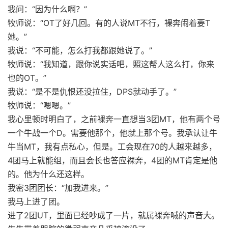
我问：“因为什么啊？”
牧师说：“OT了好几回。有的人说MT不行，裸奔闹着要T
她。”
我说：“不可能，怎么打我都跟她说了。”
牧师说：“我知道，跟你说实话吧，照这帮人这么打，你来
也的OT。”
我说：“是不是仇恨还没拉住，DPS就动手了。”
牧师说：“嗯嗯。”
我心里顿时明白了，之前裸奔一直想当3团MT，他有两个号
一个牛战一个D。需要他那个，他就上那个号。我承认让牛
牛当MT，我有点私心，但是。工会现在70的人越来越多，
4团马上就能组，而且会长也答应裸奔，4团的MT肯定是他
的。他为什么还这样。
我密3团团长：“加我进来。”
我马上进了团。
进了2团UT，里面已经吵成了一片，就属裸奔喊的声音大。