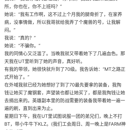
所，你也在，你不上班吗？”
她说：“我有工作啊，这不过上个月我的腿骨折了，在家养
病，没事情做，所以我哥就给我弄了个魔兽的号，让我解
闷。”
我说：“真的？”
她说：“不骗你。”
我的同情心又泛滥了。当晚我就又带着她下了几遍血色。那
天我在UT里听到了她的声音，真好听。
有我的带领，她很快就升到了70级。我告诉她：“MT之路正
式开始了。”
在外域我就已经为她想好了到了70最先要拿的装备，我掏
钱让她买了魔钢套，声望装也都让她买了，都是我掏钱让她
去捐出来的。英雄副本里的防战需要的装备我带着她一遍一
遍的刷，直到出来为止。
星期日下午，我在UT里试图说服一团的弟兄们，晚上不打
BT，带小牛牛下KLZ。(我们工会周日、周一晚上是FARM神