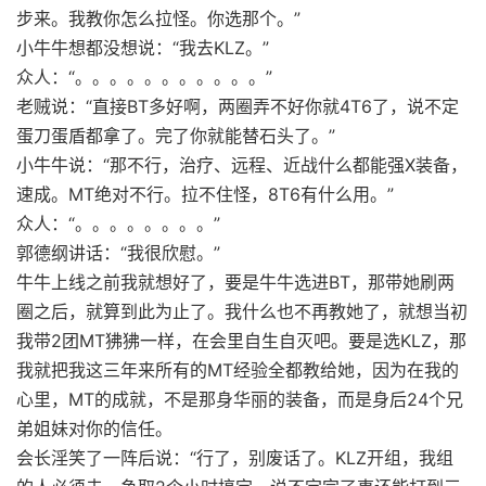
步来。我教你怎么拉怪。你选那个。”
小牛牛想都没想说：“我去KLZ。”
众人：“。。。。。。。。。。。”
老贼说：“直接BT多好啊，两圈弄不好你就4T6了，说不定
蛋刀蛋盾都拿了。完了你就能替石头了。”
小牛牛说：“那不行，治疗、远程、近战什么都能强X装备，
速成。MT绝对不行。拉不住怪，8T6有什么用。”
众人：“。。。。。。。。”
郭德纲讲话：“我很欣慰。”
牛牛上线之前我就想好了，要是牛牛选进BT，那带她刷两
圈之后，就算到此为止了。我什么也不再教她了，就想当初
我带2团MT狒狒一样，在会里自生自灭吧。要是选KLZ，那
我就把我这三年来所有的MT经验全都教给她，因为在我的
心里，MT的成就，不是那身华丽的装备，而是身后24个兄
弟姐妹对你的信任。
会长淫笑了一阵后说：“行了，别废话了。KLZ开组，我组