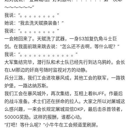
～～～～～～”
我说：“。。。。。。。。”
她说：“我去洗天赋换装备！”
我说：“。。。。。。。。”
一会她回来了。天赋洗了武器，一身S3加复仇角斗士巨
剑。在我面前跳来跳去说：“怎么还不去啊，等什么呢？”
我说：“。。。。。。。。。。。。”
大军集结完毕，潜行队和术士队已经先行到达乌鸦岭。会长
在LM那边的奸商号随时监视对方的动静。
兵分三路，我们工会进攻暴风成，其他工会的联军，一路铁
炉堡，一路达纳苏斯。
我们工会在暴风城外，再次集结，互相上着BUFF。作最后
的战斗准备。术士们还在拼命的拉人。大家之所以对屠城这
么感兴趣，一来会长规定屠城双倍DKP，最后击杀首领者，
5000G奖励。这样的报酬，谁都心动。
“打吧！等什么呢？”小牛牛在工会频道里刷屏。