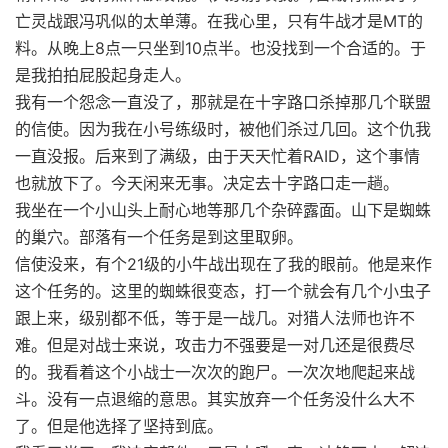
亡灵战跟冯巩似的太单薄。在我心里，只有牛战才是MT的
料。从晚上8点一只坐到10点半。也没找到一个合适的。于
是我拍拍屁股起身走人。
我有一个怨念一直没了，那就是在十字路口杀掉那几个联盟
的信使。因为我在小号练级时，被他们杀过几回。这个仇我
一直没报。后来到了满级，由于天天忙着RAID，这个事情
也就放下了。今天闲来无事。决定去十字路口走一趟。
我坐在一个小山头上耐心地等那几个杂碎露面。山下是蜘蛛
的巢穴。部落有一个任务是到这里取卵。
信使没来，有个21级的小牛战出现在了我的眼前。他是来作
这个任务的。这里的蜘蛛很变态，打一个就会有几个小虫子
跟上来，级别都不低，等于是一战几。对猎人法师也许不
难。但是对战士来说，攻击力不强要是一对几还是很费尽
的。我看着这个小战士一次次的跑尸。一次次地爬起来战
斗。没有一点退缩的意思。其实放弃一个任务没什么大不
了。但是他选择了坚持到底。