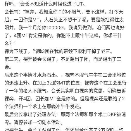
样吗，”会长不知道什么时候也进了UT。
会长骂：“裸奔，我知道你丫的不服气，要不这样，打今天
起，一团你是MT，大石头正不想干了呢，要是能扛得住太
阳井，我一个月给你10000G。我说到做到。咱们两也说好
了，4团MT肯定是你的，你犯不上跟牛牛这样，你想干什
么？”
裸奔下线了。当晚3团在我的带领下顺利干掉了老三。
第二天，裸奔被会长踢了，不是踢出了团，而是踢出了工
会。
后来这个事情才水落石出。，裸奔不服气牛牛在工会里地位
的迅速上升。在加上3团的MT的位置，裸奔这个在工会里待
了一年的老人不服气。会长其实明白裸奔的意思。明确告诉
裸奔，开4团，团长加MT全是你的。但是裸奔还是联络了2
个法师和一个术士在那晚冲牛牛发难。
最后会长拿出了处理办法：那两个法师和那个术士DKP被清
零。暂停参加一切副本活动。
对裸奔牛，会长虽然踢了他，但还是给他寄了2万G和一整