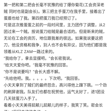
第一把和第二把会长毫不犹豫的给了爆你菊花(工会资深老
贼 同时也是副会长)。第三把主手蛋刀在我手里，接着出了
蛋盾也给了我。第四把蛋刀我已经预订了。
可是这次推蛋蛋之前的一段时间里，主力团作了调整，从2
团过来一个贼。按说蛋刀给贼是最合适的。但是新来的贼，
无论在工会的资历，地位跟我差的很远。如果我说要这把
刀，他没资格和我争，别人也不会有异议，因为他们都是我
领着从KLZ ZAM一路过来的。
“我给你了，拿去显摆吧。”会长密我说。
“给天天爱你吧。”我毫不犹豫的回答。
“你不是说要吗？”会长大惑不解。
“先给他吧。我。。。。。下次吧。”我回答。
小天天拿到了贼们的最终怨念，高兴得他上蹿下跳。一个劲
的刷屏谢我。队友们也都在祝贺他，运气太好了，进1团没
几天就蛋刀入手了。
看着小天天美得屁颠儿屁颠儿的样子，我笑了笑。密会长