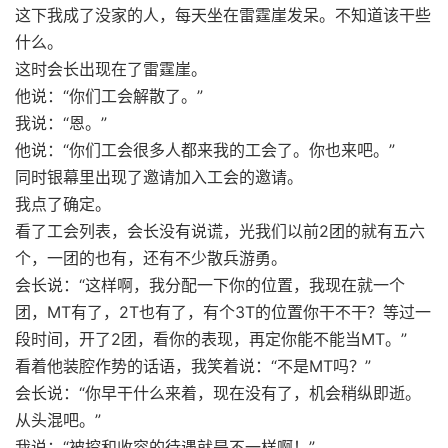
这下我成了没家的人，每天坐在雷霆崖发呆。不知道该干些
什么。
这时会长出现在了雷霆崖。
他说：“你们工会解散了。”
我说：“恩。”
他说：“你们工会很多人都来我的工会了。你也来吧。”
同时银幕里出现了邀请加入工会的邀请。
我点了确定。
看了工会列表，会长没有说谎，光我们以前2团的就有五六
个，一团的也有，还有不少散兵游勇。
会长说：“这样啊，我分配一下你的位置，我现在就一个
团，MT有了，2T也有了，有个3T的位置你干不干？等过一
段时间，开了2团，看你的表现，再定你能不能当MT。”
看着他装腔作势的话语，我笑着说：“不是MT吗？”
会长说：“你早干什么来着，现在没有了，机会稍纵即逝。
从头混吧。”
我说：“被挖和收容的待遇就是不一样啊！”