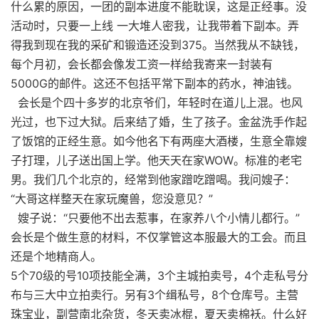
什么累的原因，一团的副本进度不能耽误，这是正经事。没
活动时，只要一上线 一大堆人密我，让我带着下副本。弄
得我到现在我的采矿和锻造还没到375。当然我从不缺钱，
每个月初，会长都会像发工资一样给我寄来一封装有
5000G的邮件。这还不包括平常下副本的药水，神油钱。
会长是个四十多岁的北京爷们，年轻时在道儿上混。也风
光过，也下过大狱。后来结了婚，生了孩子。金盆洗手作起
了饭馆的正经生意。如今他名下有两座大酒楼，生意全靠嫂
子打理，儿子送出国上学。他天天在家WOW。标准的老宅
男。我们几个北京的，经常到他家蹭吃蹭喝。我问嫂子：
“大哥这样整天在家玩魔兽，您没意见？”
嫂子说：“只要他不出去惹事，在家养八个小情儿都行。”
会长是个做生意的材料，不仅掌管这本服最大的工会。而且
还是个地精商人。
5个70级的号10项技能全满，3个主城拍卖号，4个走私号分
布与三大中立拍卖行。另有3个缉私号，8个仓库号。主营
珠宝业，副营南北杂货，冬天卖冰棍，夏天卖棉袄。什么好