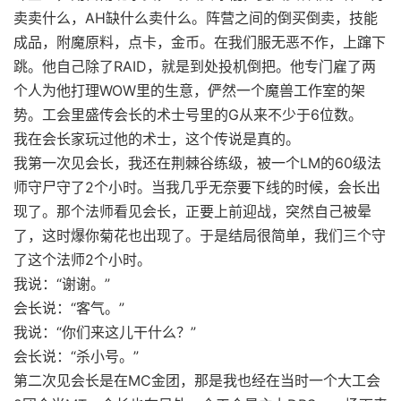
卖卖什么，AH缺什么卖什么。阵营之间的倒买倒卖，技能
成品，附魔原料，点卡，金币。在我们服无恶不作，上蹿下
跳。他自己除了RAID，就是到处投机倒把。他专门雇了两
个人为他打理WOW里的生意，俨然一个魔兽工作室的架
势。工会里盛传会长的术士号里的G从来不少于6位数。
我在会长家玩过他的术士，这个传说是真的。
我第一次见会长，我还在荆棘谷练级，被一个LM的60级法
师守尸守了2个小时。当我几乎无奈要下线的时候，会长出
现了。那个法师看见会长，正要上前迎战，突然自己被晕
了，这时爆你菊花也出现了。于是结局很简单，我们三个守
了这个法师2个小时。
我说：“谢谢。”
会长说：“客气。”
我说：“你们来这儿干什么？”
会长说：“杀小号。”
第二次见会长是在MC金团，那是我也经在当时一个大工会