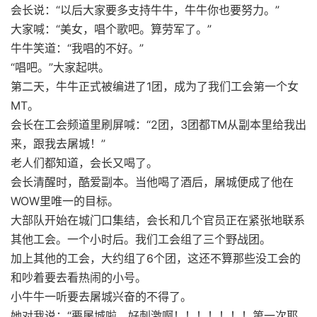
会长说：“以后大家要多支持牛牛，牛牛你也要努力。”
大家喊：“美女，唱个歌吧。算劳军了。”
牛牛笑道：“我唱的不好。”
“唱吧。”大家起哄。
第二天，牛牛正式被编进了1团，成为了我们工会第一个女
MT。
会长在工会频道里刷屏喊：“2团，3团都TM从副本里给我出
来，跟我去屠城！”
老人们都知道，会长又喝了。
会长清醒时，酷爱副本。当他喝了酒后，屠城便成了他在
WOW里唯一的目标。
大部队开始在城门口集结，会长和几个官员正在紧张地联系
其他工会。一个小时后。我们工会组了三个野战团。
加上其他的工会，大约组了6个团，这还不算那些没工会的
和吵着要去看热闹的小号。
小牛牛一听要去屠城兴奋的不得了。
她对我说：“要屠城啦。好刺激啊！！！！！！！第一次耶