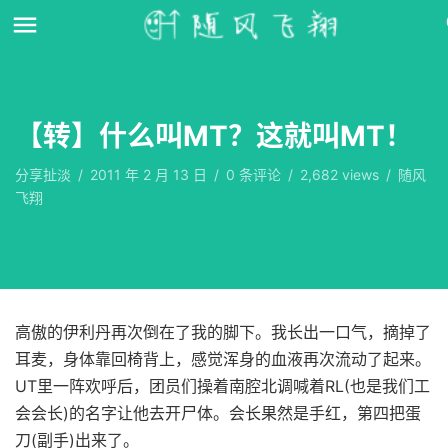
【转】什么叫MT？这就叫MT！
分享扯淡
/
2011 年 2 月 13 日
/
0
条评论
/
2,682 views
/
随风
飞翔
高傲的伊利丹再次倒在了我的脚下。我长出一口气，摘掉了
耳麦，身体靠回椅背上，感觉浑身的血液再次流动了起来。
UT里一阵欢呼后，团员们操着南腔北调喊着RL(也是我们工
会会长)的名字让他去开尸体。会长果然是手红，第四把蛋
刀(副手)出来了。