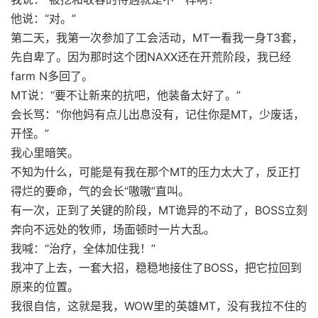
他说：“对。”
第二天，我第一次参加了工会活动，MT一看我一身T3套，
先自卑了。因为那时这个团NAXX还在开荒阶段，我已经
farm N多回了。
MT说：“要不让新来的抗吧，他装备太好了。”
会长骂：“你他妈有点儿出息没有，记住你是MT，少废话，
开怪。”
我心里暗笑。
不知为什么，可能是有我在那个MT的压力太大了，反正打
得烂的要命，气的会长“嗷嗷”直叫。
有一次，正到了关键的阶段，MT诡异的不动了，BOSS立刻
奔向不远处的牧师，场面顿时一片大乱。
我喊：“治疗，全体加住我！”
我冲了上去，一套大招，稳稳地接住了BOSS，把它拉回到
原来的位置。
我很自信，这就是我，WOW里的英雄MT，没有我拉不住的