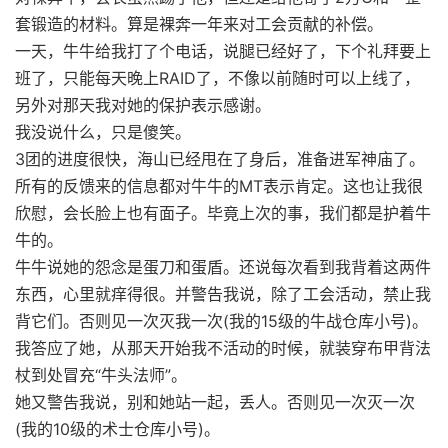
套锻造的材料。算是裸奔一年来对工会贡献的补偿。
一天，牛牛给我打了个电话，说腿已经好了，下个礼拜要上
班了，只能每天晚上RAID了，不像以前随时可以上线了，
另外对那天我对她的保护表示感谢。
我没说什么，只是傻笑。
3团的进度很快，海山已经甩在了身后，准备进军神庙了。
所有的反馈来的信息都对牛牛的MT表示肯定。这也让我很
欣慰，会长脸上也有面子。毕竟上次的事，我们都是护着牛
牛的。
牛牛说她的怨念是蛋刀和蛋盾。还说每次看到我背着这两件
东西，心里就痒得很。并警告我说，除了工会活动，禁止我
背它们。否则见一次灭我一次(我的15级的牛战仓库小号)。
我答应了她，从那天开始我不活动的时候，就装穿布甲背法
杖到处冒充“牛头法师”。
她又警告我说，别和她站一起，丢人。否则见一次灭一次
(我的10级的术士仓库小号)。