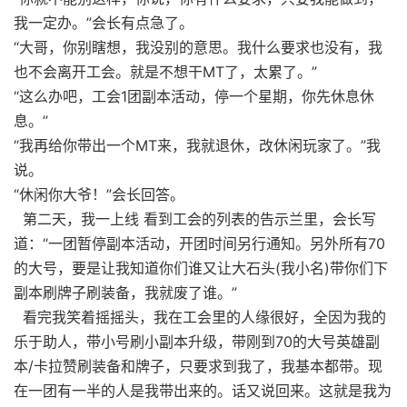
我一定办。”会长有点急了。
“大哥，你别瞎想，我没别的意思。我什么要求也没有，我
也不会离开工会。就是不想干MT了，太累了。”
“这么办吧，工会1团副本活动，停一个星期，你先休息休
息。”
“我再给你带出一个MT来，我就退休，改休闲玩家了。”我
说。
“休闲你大爷！”会长回答。
第二天，我一上线 看到工会的列表的告示兰里，会长写
道：“一团暂停副本活动，开团时间另行通知。另外所有70
的大号，要是让我知道你们谁又让大石头(我小名)带你们下
副本刷牌子刷装备，我就废了谁。”
看完我笑着摇摇头，我在工会里的人缘很好，全因为我的
乐于助人，带小号刷小副本升级，带刚到70的大号英雄副
本/卡拉赞刷装备和牌子，只要求到我了，我基本都带。现
在一团有一半的人是我带出来的。话又说回来。这就是我为