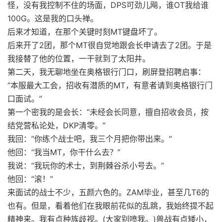
怪，没有我控制不住的场面，DPS可劲儿飚，谁OT我给谁
100G。这是我的口头禅。
后来才知道，在那个关键时刻MT键盘坏了。
后来开了2团，那个MT很自觉地跟会长申请去了2团。于是
我接替了他的位置，一干就到了太阳井。
第二天，我无聊地坐在奥格银行门口，刷屏登招聘启事：
“本服最大工会，招收有潜质的MT，有意者请到奥格银行门
口面试。”
第一个密我的是会长：“未经会长同意，擅自招收会员，按
结党营私论处，DKP清零。”
我回：“你练个战士吧，我三个月把你带出来。”
他回：“我当MT，你干什么去？”
我说：“我玩你的术士，到荆棘谷杀小号去。”
他回：“滚！”
来面试的战士不少，五颜六色的。ZAM毕业，甚至几T6的
也有。但是，看着他们在我眼前花似的乱跳，我始终提不起
精神来。我有点种族歧视。(大家别喷我。)兽战有点矮小，