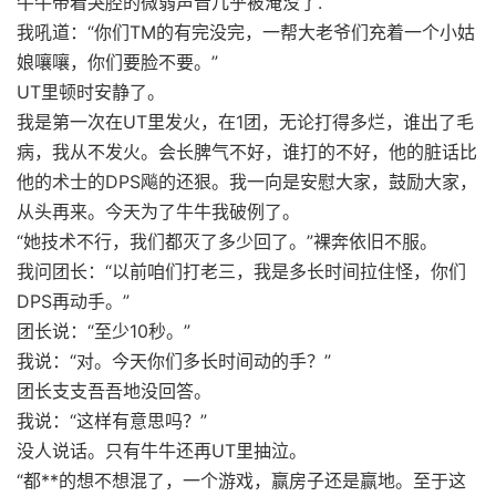
牛牛带着哭腔的微弱声音几乎被淹没了.
我吼道：“你们TM的有完没完，一帮大老爷们充着一个小姑
娘嚷嚷，你们要脸不要。”
UT里顿时安静了。
我是第一次在UT里发火，在1团，无论打得多烂，谁出了毛
病，我从不发火。会长脾气不好，谁打的不好，他的脏话比
他的术士的DPS飚的还狠。我一向是安慰大家，鼓励大家，
从头再来。今天为了牛牛我破例了。
“她技术不行，我们都灭了多少回了。”裸奔依旧不服。
我问团长：“以前咱们打老三，我是多长时间拉住怪，你们
DPS再动手。”
团长说：“至少10秒。”
我说：“对。今天你们多长时间动的手？”
团长支支吾吾地没回答。
我说：“这样有意思吗？”
没人说话。只有牛牛还再UT里抽泣。
“都**的想不想混了，一个游戏，赢房子还是赢地。至于这