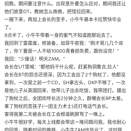
招数。期间要注意什么。出现意外要怎么应对，期间我还让
他们故意OT，教她怎么挽救，把怪拉回来。
一圈下来，再加上会长的圣手，小牛牛基本卡拉赞快毕业
了。
9点半了，小牛牛带着一身的紫气不知道跑那玩去了。
我回到了雷霆崖，修装备，加菲牛密我：“刚才哥儿几个说
了，你丫要是一人不给1000G青春损失费，跟你没完！”
我回：“少废话！明天ZAM。”
会长在UT里喊：“都他妈干什么呢，赶紧狗洞集合,拉人”
会长在BT的怨念还很深，因为工会出了2个狗杖了，他都没
拿到，一次是之前一个CD，SH拿古头，DKP不够了，一次
是他儿子从英国回来，他带儿子出去吃饭，我带团打。摸出
了狗杖之后，全团欢呼长达2分钟之久，群嘲会长RP太差。
拿了狗杖的苦孩子(一团主力术士)还打电话气会长。
害得我第二天被会长在工会频道刷屏骂了一晚上。
小牛牛很好学，每天上线都会带这一堆问题问我，我也耐心
的回答。随着时间的推移，小牛牛ZAM也毕业了，这时我