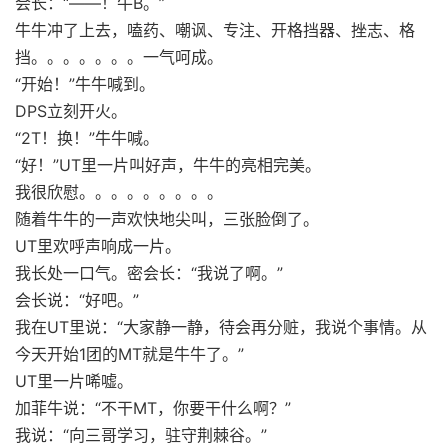
会长：“——！牛B。”
牛牛冲了上去，嗑药、嘲讽、专注、开格挡器、挫志、格
挡。。。。。。。一气呵成。
“开始！”牛牛喊到。
DPS立刻开火。
“2T！换！”牛牛喊。
“好！”UT里一片叫好声，牛牛的亮相完美。
我很欣慰。。。。。。。。。
随着牛牛的一声欢快地尖叫，三张脸倒了。
UT里欢呼声响成一片。
我长处一口气。密会长：“我说了啊。”
会长说：“好吧。”
我在UT里说：“大家静一静，待会再分赃，我说个事情。从
今天开始1团的MT就是牛牛了。”
UT里一片唏嘘。
加菲牛说：“不干MT，你要干什么啊？”
我说：“向三哥学习，驻守荆棘谷。”