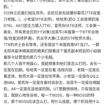
的人必须去，争取2个小时搞定，说不定完了事还能打到三
脸。”
5分钟之后我们组队完毕。去的兄弟包括爆你菊花(7T6双蛋
刀老贼。)、小老鼠(6T6法师)、哈哈笑(奶Q 工会首席奶骑
6T6)、AK(1团主力猎人7T6)、爱死你(6T6法师，工会第一
美女，所有男会员的YY对象)加菲牛(本服第一个BT毕业增
强/恢复双修萨满)、农业学大寨(工会的5T6牧师大哥)、
7T6的术士会长等等，还有我这个本服首席MT当2T。一群
太阳井副本精英团的精英们陪着这个毫无副本经验的小姑娘
痛宰卡拉赞里的那几个小毛贼。
那几个人我不用操心，我能想象到他们是怎么打的，会长一
定是在扣脚。哈哈笑一定是在看 违规内容 、老贼一定是在
看武侠、牧师大哥一定是在吃苹果、小老鼠一定是在QQ上
泡MM。爱死你一定是在看时尚杂志、加菲牛一定是在喝酸
奶，AK一定是在逗他家的狗。UT里静悄悄地，只有我在说
话，我耐心地告诉她，每一个BOSS，每一种BOSS的特
点，那个BOSS应该怎么打，用什么技能，哪个阶段用什么