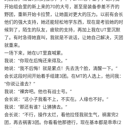
开始组会里的新上来的70的大号，甚至是装备参差不齐的
野团，重新开始卡拉赞，让她面对更大的压力。以前有会长
他们的强大支持，她还能轻松地学东西，现在是考验她的时
候到了，陌生的队友，疲软的支持，再加上我在UT里沉默
了。有时急得她直叫，我就是不说话，让她自己解决，灭团
就重来。
一场下来，她在UT里直喊累。
我说：“你现在后悔还来得及。”
她说：“我不后悔！就是累点！先去洗个脸，清醒一下。”
会长这段时间开始着手组建3团。在MT的人选上，他问我：
“你说让谁去？”
我说：“裸奔吧。他也有战士号。”
会长说：“这小子我看不上，不实在。人缘也不好。”
我说：“那还有谁？让狒狒去。”
会长说：“不行，操作太烂，看他拉怪我就生气，祸害完2
团，再去祸害3团。你看看他那德行，现在基本都是乖乖(2