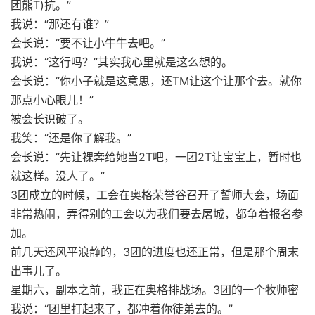
团熊T)抗。”
我说：“那还有谁？”
会长说：“要不让小牛牛去吧。”
我说：“这行吗？”其实我心里就是这么想的。
会长说：“你小子就是这意思，还TM让这个让那个去。就你
那点小心眼儿！”
被会长识破了。
我笑：“还是你了解我。”
会长说：“先让裸奔给她当2T吧，一团2T让宝宝上，暂时也
就这样。没人了。”
3团成立的时候，工会在奥格荣誉谷召开了誓师大会，场面
非常热闹，弄得别的工会以为我们要去屠城，都争着报名参
加。
前几天还风平浪静的，3团的进度也还正常，但是那个周末
出事儿了。
星期六，副本之前，我正在奥格排战场。3团的一个牧师密
我说：“团里打起来了，都冲着你徒弟去的。”