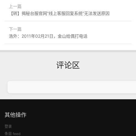
上一篇
【转】揭秘台服官网”线上客服回复系统”无法发送原因
下一篇
浩外：2011年02月21日，金山给偶打电话
评论区
其他操作
登录
条目 feed