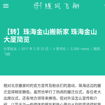
【转】珠海金山搬新家 珠海金山
大厦简览
分享扯淡
/
2011 年 2 月 22 日
/
0
条评论
/
3,266 views
/
随风
飞翔
相对北京搬家时的官方宣传及粉丝们的激动，珠海这边的搬
迁显得稍安静些。虽然也举行了热闹的搬迁仪式，各位老大
出席仪式，还有地方领导来捧场，但对外没怎么宣传和介
绍，以至于当一些媒体的朋友和热心用户从别的渠道得知我