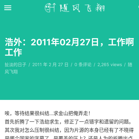
浩外：2011年02月27日，工作啊
工作
扯淡的日子
/
2011 年 2 月 27 日
/
0
条评论
/
2,265 views
/
随
风飞翔
唉，等待结果很纠结…求金山把俺弄走！
首先折腾了一下浩劫求生，修正了一点错字和遗留的问题。
其次我对怎么压制很纠结，因为片源的本身已经有了不晓得
是哪个国家的字幕了…是覆盖的压上？还是人为的折腾出点