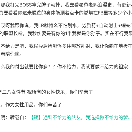
那我打完BOSS拿完牌子就掉，我去看老爸老妈浪漫史，有更新
倒要看看你这未脱贫的身体能顶着点卡的燃烧在FB里等多少个小
？哎呀我跟你说，我LR就特么不怕划水，劣质箭+自动射击+蝰蛇
的联盟长枪，我秒伤要是有你的1半我就是你孙子。实在不行我
血不给力是吧，我误导后捡哪怪多往哪放乱射，我让你躺在地板
躺着陪你聊。
什么我的付出就要比你多？？你不给力，我就要做不给力的祖宗
是三八女性节 祝所有的女性快乐，你们辛苦了
乐，作为女性用品，你们辛苦了
注明：转载自：
【转】遇到不给力的队友，我选择做不给力的爹……