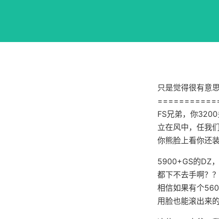
只是觉得很有意
===========
FS兄弟，你32
立在风中，任我们
你熊脸上看你还装
5900+GS的D
都下不去手啊？
相信如果有个56
用脸也能滚出来的