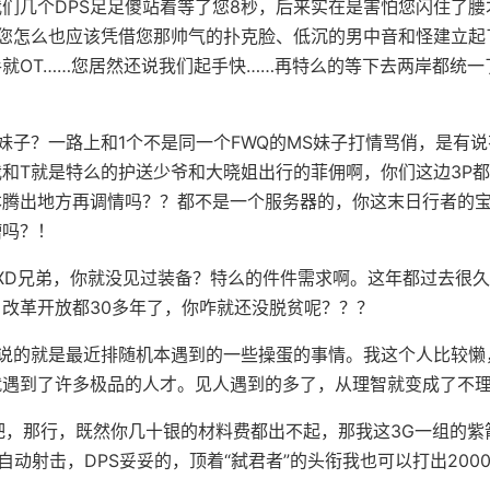
我们几个DPS足足傻站着等了您8秒，后来实在是害怕您闪住了
间您怎么也应该凭借您那帅气的扑克脸、低沉的男中音和怪建立起
就OT……您居然还说我们起手快……再特么的等下去两岸都统一
妹子？一路上和1个不是同一个FWQ的MS妹子打情骂俏，是有
和T就是特么的护送少爷和大晓姐出行的菲佣啊，你们这边3P
本腾出地方再调情吗？？都不是一个服务器的，你这末日行者的
槽吗？！
S的XD兄弟，你就没见过装备？特么的件件需求啊。这年都过去很
改革开放都30多年了，你咋就还没脱贫呢？？？
，说的就是最近排随机本遇到的一些操蛋的事情。我这个人比较懒
就遇到了许多极品的人才。见人遇到的多了，从理智就变成了不
吧，那行，既然你几十银的材料费都出不起，那我这3G一组的紫
自动射击，DPS妥妥的，顶着“弑君者”的头衔我也可以打出200