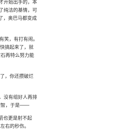
腰才开始出手的，本
了纯洁的基情，可
了，奥巴马都变成
说有笑，有打有闹。
都快搞起来了，就
宝石再特么努力能
久了，你还攒破烂
，没有组好人再排
理智，于是——
箭也更是射不起
0左右的秒伤。