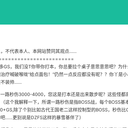
思，不代表本人、本网站赞同其观点……
========================
00多GS，我们没T你带你打本，你总要拉个桌子意思意思吧？为
治疗喊破喉咙“给点面包！”仍然一点反应都没有呢？？你丫是
不装帅……
Z，一路秒伤3000-4000，您这是打本还是出来散步呢？这些怪
？
（这个我解释一下，所谓一路秒伤是指BOSS战，每个BOSS基本都
00+GS,除了个别比如古代王国老二这样控制型的BOSS，秒伤比
吧……更别说是DZFS这样的暴雪基伴了）