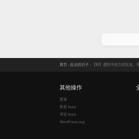
首页
›
扯淡的日子
›
【转】遇到不给力的队友，我
其他操作
登录
条目 feed
评论 feed
WordPress.org