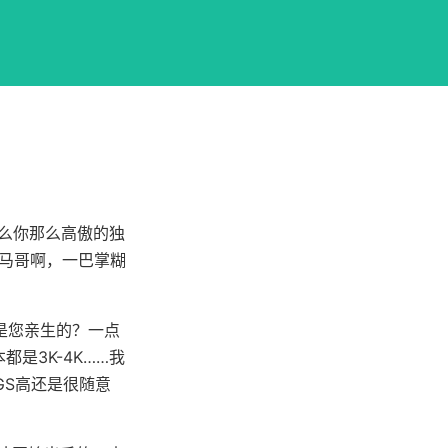
什么你那么高傲的独
小马哥啊，一巴掌糊
都是您亲生的？一点
是3K-4K……我
GS高还是很随意