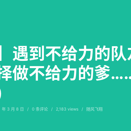
】遇到不给力的队
择做不给力的爹……
)
1 年 3 月 8 日
/
0
条评论
/
2,183 views
/
随风飞翔