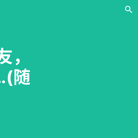
友，
(随