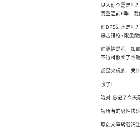
见人你全需是吧？
我重温前6季，我
你DPS划水是吧
爆击猎枪+限量版
你调情是吧，加
不行哥假死了也
都是来玩的，凭
哦了！
哦对 忘记了今天
祝所有的男性快
原创文章转载请