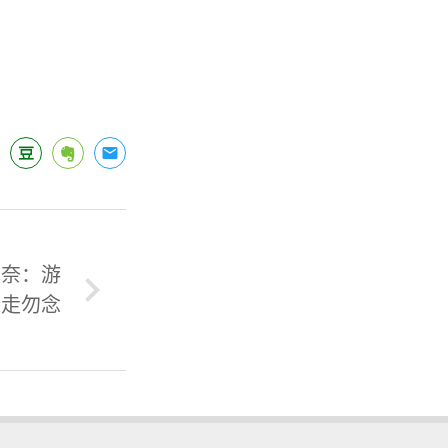
无奈：游
人走勿念