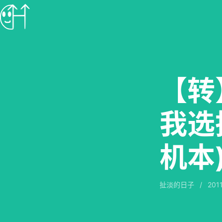
【转
我选
机本
扯淡的日子
/
201