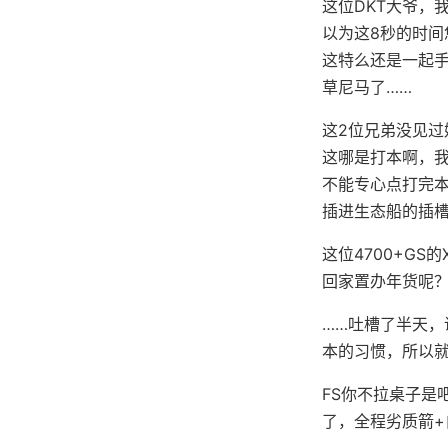
这位DKT大爷，
以为这8秒的时
这特么还是一起手
草尼马了……
这2位兄弟没见过
这哪是打本啊，我
不能专心点打完
插进生态船的插
这位4700+G
回家置办年货呢？
……吐槽了半天
本的习惯，所以
FS你不拉桌子是
了，全程劣质箭+