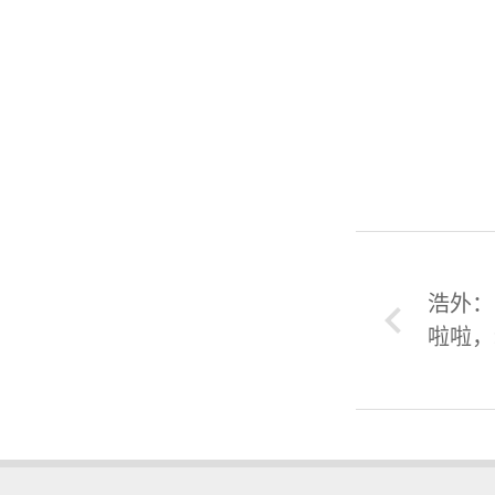
浩外：
啦啦，