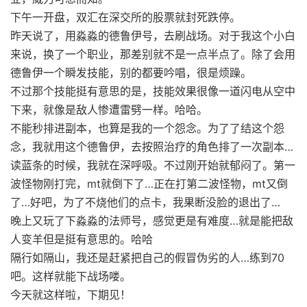
下午一开盘，双汇在深交所的股票就封死跌停。
昨天说了，用淼淼的德鲁伊号，去刷战场。对于我这个小白
来说，换了一个职业，那差别就不是一点半点了。除了会用
德鲁伊一个瞬发技能，别的都要吟唱，很是烦躁。
不过那个技能挺有意思的是，技能效果很像一道闪电从空中
下来，就像是敌人惨遭雷劈一样。哈哈。
不能秒排进副本，也算是我的一个怨念。为了了结这个怨
念，我就用这个德鲁伊，去按照治疗的角色排了一次副本…
读蓝条的时候，我就在深呼吸。不过刚开始就郁闷了。第一
波怪物刚打完，mt就倒下了…正在打第二波怪物，mt又倒
了…好吧，为了不烧他们的点卡，我果断没脸的退出了…
晚上又玩了下淼淼的法师号，感觉更是有难度…就是能把敌
人变羊但是挺有意思的。哈哈
隔行如隔山，我还是赶紧把自己的假冒伪劣的人…练到70
吧。这样就能下战场喽。
今天就这样啦，下期见！