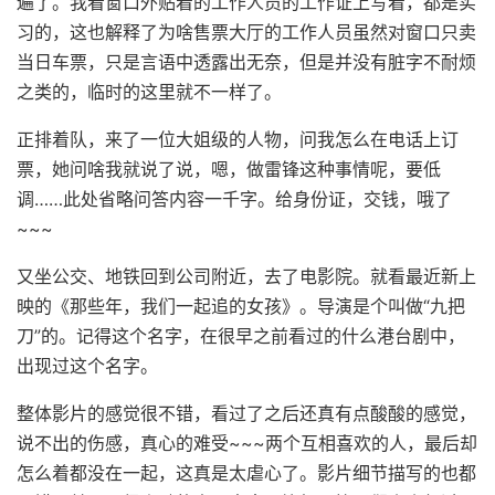
遍了。我看窗口外贴着的工作人员的工作证上写着，都是实
习的，这也解释了为啥售票大厅的工作人员虽然对窗口只卖
当日车票，只是言语中透露出无奈，但是并没有脏字不耐烦
之类的，临时的这里就不一样了。
正排着队，来了一位大姐级的人物，问我怎么在电话上订
票，她问啥我就说了说，嗯，做雷锋这种事情呢，要低
调……此处省略问答内容一千字。给身份证，交钱，哦了
~~~
又坐公交、地铁回到公司附近，去了电影院。就看最近新上
映的《那些年，我们一起追的女孩》。导演是个叫做“九把
刀”的。记得这个名字，在很早之前看过的什么港台剧中，
出现过这个名字。
整体影片的感觉很不错，看过了之后还真有点酸酸的感觉，
说不出的伤感，真心的难受~~~两个互相喜欢的人，最后却
怎么着都没在一起，这真是太虐心了。影片细节描写的也都