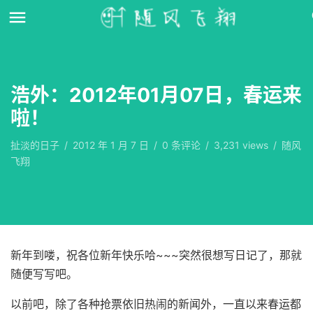
浩外：2012年01月07日，春运来
啦！
扯淡的日子
/
2012 年 1 月 7 日
/
0
条评论
/
3,231 views
/
随风
飞翔
新年到喽，祝各位新年快乐哈~~~突然很想写日记了，那就
随便写写吧。
以前吧，除了各种抢票依旧热闹的新闻外，一直以来春运都