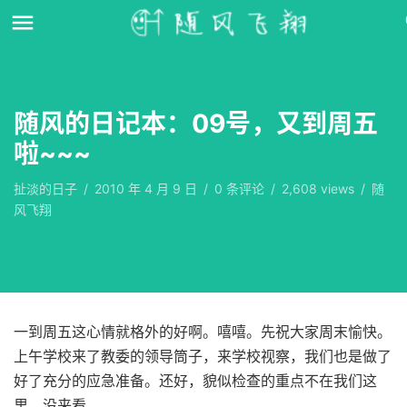
随风的日记本：09号，又到周五
啦~~~
扯淡的日子
/
2010 年 4 月 9 日
/
0
条评论
/
2,608 views
/
随
风飞翔
一到周五这心情就格外的好啊。嘻嘻。先祝大家周末愉快。
上午学校来了教委的领导筒子，来学校视察，我们也是做了
好了充分的应急准备。还好，貌似检查的重点不在我们这
里。没来看。