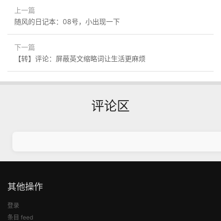
上一篇
随风的日记本：08号，小出现一下
下一篇
【转】评论：屏蔽英文缩略词让生活更麻烦
评论区
其他操作
登录
条目 feed