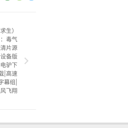
难求生）
集：毒气
高清片源
多设备版
幕电驴下
载|高速
字幕组|
随风飞翔