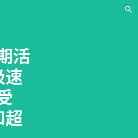
期活
极速
受
和超