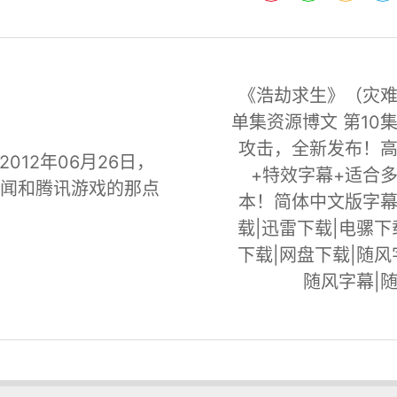
《浩劫求生》（灾
单集资源博文 第10
攻击，全新发布！
2012年06月26日，
+特效字幕+适合
见闻和腾讯游戏的那点
本！简体中文版字
载|迅雷下载|电骡下
下载|网盘下载|随风
随风字幕|