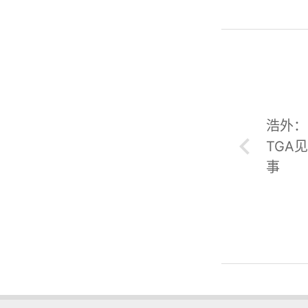
浩外：
TGA
事