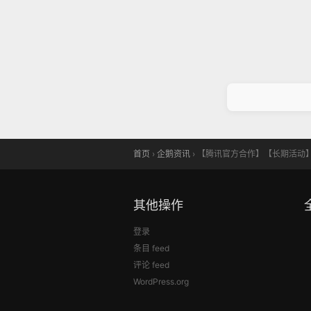
首页
›
企鹅资讯
›
【腾讯官方合作】【长期活动
其他操作
登录
条目 feed
评论 feed
WordPress.org