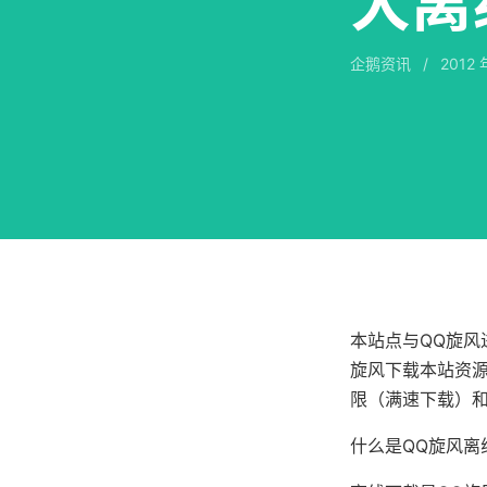
大离
企鹅资讯
/
2012 
本站点与QQ旋风
旋风下载本站资源
限（满速下载）
什么是QQ旋风离