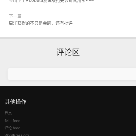
金山卫士v1.0beta测试版抢先尝鲜试用啦~~~
下一篇
周洋获得的不只是金牌，还有批评
评论区
其他操作
登录
条目 feed
评论 feed
WordPress.org