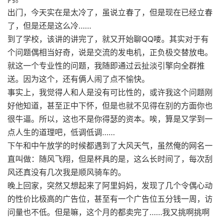
出门，今天实在是太冷了，虽说立春了，但是现在已经立春
了，但是还是这么冷……
到了学校，该讲的讲完了，就又开始聊QQ喽。其实对于有
个问题偶相当好奇，说是交流的发电机，正负极交替放电。
就这一个专业性的问题，我随即通过云扯淡引擎向全群推
送。因为这个，还有俩人闹了点不愉快。
事实上，我觉得人和人是没有可比性的，或许我这个问题刚
好他知道，甚至正中下怀，但是也就不见得在别的方面你也
很牛逼。所以，这也不是你得瑟的资本。唉，算是又学到一
点人生的道理吧，低调低调……
下午和中午放学的时候都遇到了大风天气，虽然俺的网名一
直叫做：随风飞翔，但是杯具的是，这么长时间了，每次刮
风还真没有几次我是顺风骑车的。
晚上回家，突然又想起来了阿里妈妈，发现了几个令偶心动
的性价比极高的广告位，甚至有一个广告位五分钱一周，访
问量也不低。但是嘛，这个月的都卖完了……我又挑啊挑啊