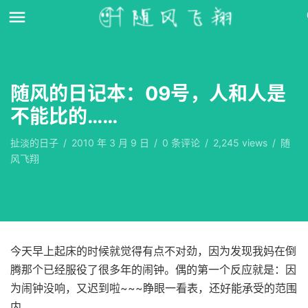
随风的日记本：09号，人和人是
不能比的……
扯淡的日子
/
2010 年 3 月 9 日
/
0
条评论
/
2,245 views
/
随
风飞翔
今天早上起床的时候就觉得有点不对劲，因为发现我妈在倒
腾那个已经服役了很多年的闹钟。偶的第一个反应就是：因
为闹钟没响，又迟到啦~~~睁眼一看表，还好能承受的范围
内。