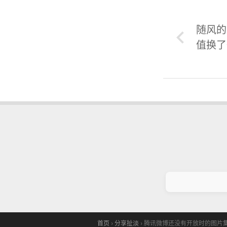
随风的
值换了
首页
›
分享扯淡
›
腾讯微博还没有开放时的图片