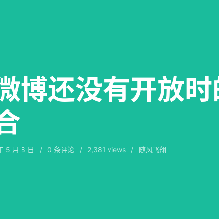
微博还没有开放时
合
年 5 月 8 日
/
0
条评论
/
2,381 views
/
随风飞翔