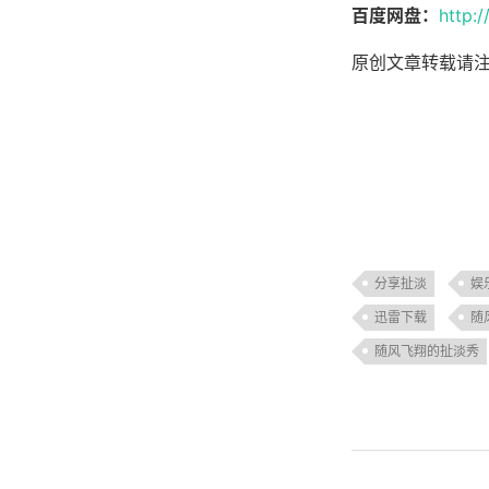
百度网盘：
http:
原创文章转载请
分享扯淡
娱
迅雷下载
随
随风飞翔的扯淡秀