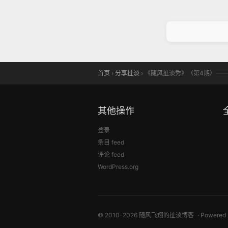
首页
›
分享扯淡
›
《随风扯淡秀》（第4期）——2
其他操作
登录
条目 feed
评论 feed
WordPress.org
© 2010-2026 随风飞翔的扯淡博客
Powered