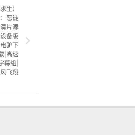
难求生）
集：恶徒
高清片源
多设备版
幕电驴下
载|高速
字幕组|
随风飞翔