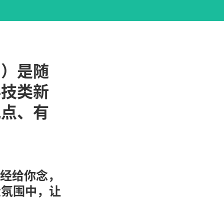
》）是随
科技类新
观点、有
经给你念，
松氛围中，让