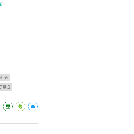
98
脱口秀
字幕组