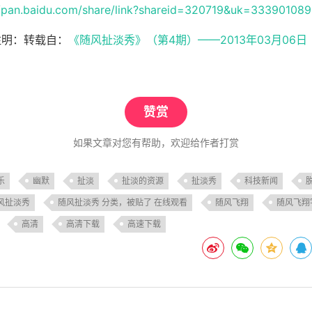
//pan.baidu.com/share/link?shareid=320719&uk=33390108
注明：转载自：
《随风扯淡秀》（第4期）——2013年03月06日
赞赏
如果文章对您有帮助，欢迎给作者打赏
乐
幽默
扯淡
扯淡的资源
扯淡秀
科技新闻
风扯淡秀
随风扯淡秀 分类，被贴了 在线观看
随风飞翔
随风飞翔
高清
高清下载
高速下载