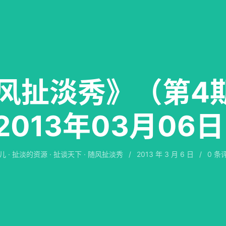
风扯淡秀》（第4
2013年03月06日
儿
·
扯淡的资源
·
扯谈天下
·
随风扯淡秀
/
2013 年 3 月 6 日
/
0
条