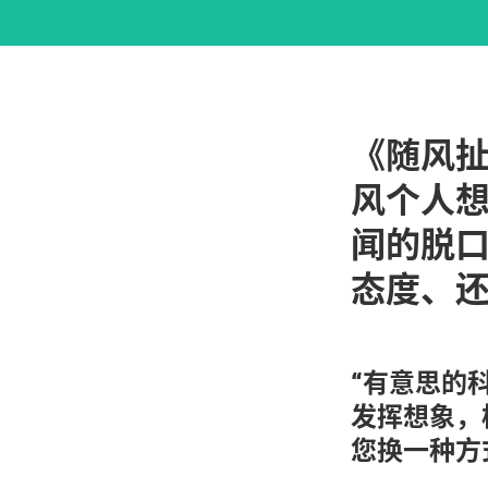
《随风
风个人
闻的脱
态度、
“有意思的
发挥想象，
您换一种方