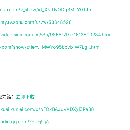
youku.com/v_show/id_XNTIyODg3MzY0.html
//my.tv.sohu.com/u/vw/53048598
//video.sina.com.cn/v/b/98561797-1612603284.html
ku6.com/show/ztIehv1MWYo95bxyb_W7Lg…html
磁力链：
立即下载
//kuai.xunlei.com/d/pFQkBAJqVADXyjZRa38
//urlxf.qq.com/?ERFjUjA