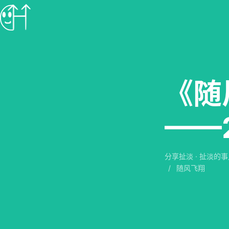
《随
——
分享扯淡
·
扯淡的事
/
随风飞翔