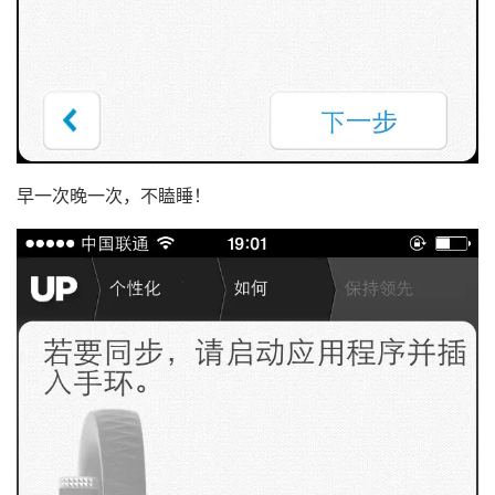
早一次晚一次，不瞌睡！