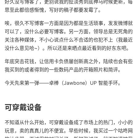
好久没写博客了，更别说我的扯淡秀到底神马时候更新，每
思至此都倍感惭愧，写好的稿子都要发霉了。
唉，很久不写博客一方面是因为都是生活琐事，发发微博就
可以了，没什么必要写博客。另一方面，领导总是无死角的
关注各种媒体，不小心说点什么不合适的也犯不上（我最近
没什么意见哈~）。所以还是来晒点最近看到的好东东吧。
年底突击花钱，让信用卡负债屡创新高之外，陆续也会有些
我买到的或者得到的一些数码产品的开箱照片和简评。
今天先来第一弹——卓棒（Jawbone）UP 智能手环。
可穿戴设备
不知道从什么开始，可穿戴设备成了市场上的热门，小小的
玩意，卖的真真儿的不便宜。早些时候，我买过一个咕咚网