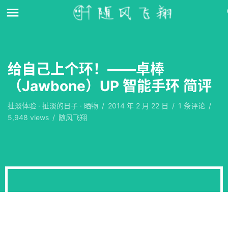
给自己上个环！——卓棒
（Jawbone）UP 智能手环 简评
扯淡体验
·
扯淡的日子
·
晒物
/
2014 年 2 月 22 日
/
1
条评论
/
5,948 views
/
随风飞翔