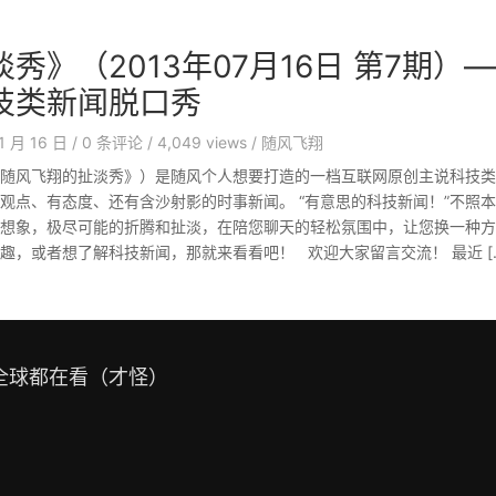
秀》（2013年07月16日 第7期）
技类新闻脱口秀
1 月 16 日
/
0
条评论
/
4,049 views
/
随风飞翔
随风飞翔的扯淡秀》）是随风个人想要打造的一档互联网原创主说科技类
观点、有态度、还有含沙射影的时事新闻。 “有意思的科技新闻！”不照
想象，极尽可能的折腾和扯淡，在陪您聊天的轻松氛围中，让您换一种方
趣，或者想了解科技新闻，那就来看看吧！ 欢迎大家留言交流！ 最近 [
全球都在看（才怪）