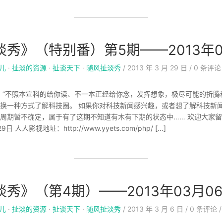
秀》（特别番）第5期——2013年0
儿
·
扯淡的资源
·
扯谈天下
·
随风扯淡秀
/
2013 年 3 月 29 日
/
0
条评论
！”不照本宣科的给你读、不一本正经给你念，发挥想象，极尽可能的折腾
换一种方式了解科技圈。 如果你对科技新闻感兴趣，或者想了解科技新
周期暂不确定，属于有了这期不知道有木有下期的状态中…… 欢迎大家留
日 人人影视地址：http://www.yyets.com/php/ […]
秀》（第4期）——2013年03月0
儿
·
扯淡的资源
·
扯谈天下
·
随风扯淡秀
/
2013 年 3 月 6 日
/
0
条评论