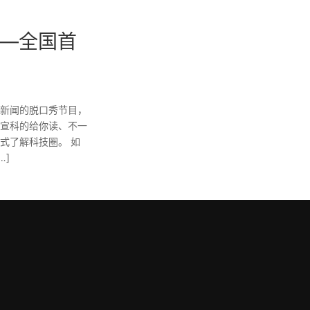
——全国首
新闻的脱口秀节目，
本宣科的给你读、不一
式了解科技圈。 如
…]