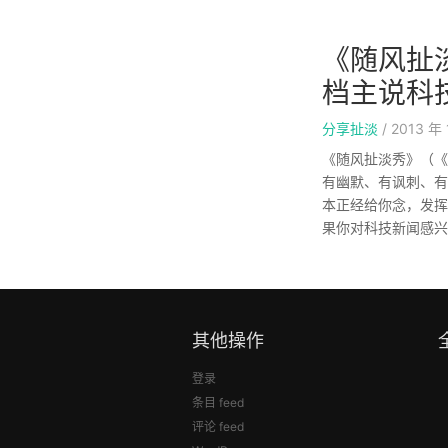
《随风扯淡
档主说科
分享扯淡
/
2013 年 
《随风扯淡秀》（《
有幽默、有讽刺、有
本正经给你念，发挥
果你对科技新闻感兴
其他操作
登录
条目 feed
评论 feed