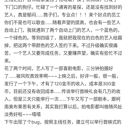
下门口的狗仔。忙碌了一个通宵的星探，还是没有找到好的
艺人，真是郁闷……筒子们，专业点！！！来个好点的员工
你们不是也可以歇会……随着声望的提高，也会有一些艺人
自动上门，我就遇到了两个自动上门的艺人，一个蓝色的，
一个绿色的。等到四级了，我就把我现在的白色的艺人给踢
掉，把这两个带颜色的艺人签约下来。不过升级确实很痛
苦，一个艺人又要完成任务，又要赚声望，确实有些忙不过
来。
花了两个时间，艺人写了一部喜剧电影，三分钟拍摄好
了……被风吹真效率啊~~~上映之后，好评一般，很一般，
发行了一个下午，才有了120金币的收入，成本是300金
币，目前还没有收回成本……传说举行首映礼会有几万的收
入，但是三天只能举行一次……下午又写了一部剧本，跟柯
南奥布莱恩有关系，其实我打算以后，拍电影都叫做随风扯
淡秀好啦~~~嘻嘻
下午出现了个bug，按照主线任务，建立可以举行首映式的