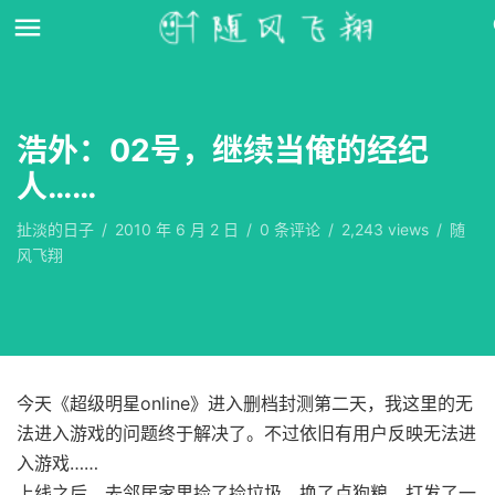
浩外：02号，继续当俺的经纪
人……
扯淡的日子
/
2010 年 6 月 2 日
/
0
条评论
/
2,243 views
/
随
风飞翔
今天《超级明星online》进入删档封测第二天，我这里的无
法进入游戏的问题终于解决了。不过依旧有用户反映无法进
入游戏……
上线之后，去邻居家里捡了捡垃圾，换了点狗粮，打发了一