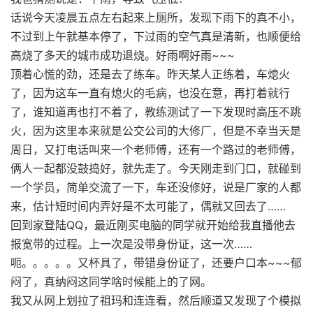
话说今天凌晨五点左右起来上厕所，发现下雨下的真不小，
不过到上午就基本停了，下过雨的空气真是清新，也顺便给
高烧了多天的城市成功退烧。好雨啊好雨~~~
顶着心慌的劲，还是去了练车。昨天某人正练着，车熄火
了，因为这车一直有熄火的毛病，也没在意，再打着就行
了，谁知道再也打不着了，教练测试了一下发现时高压不跳
火，因为这里本来就是公交公司的大修厂，但是不幸当天是
周日，又打电话叫来一个老师傅，还有一个路过的老师傅，
俩人一起都没鼓捣好，就先走了。今天刚走到门口，就碰到
一个学员，简单交流了一下，车还没修好，说是厂家的人都
来，估计短时间内弄好是不太可能了，偶就又回去了……
回到家登陆QQ，最近刚买电脑的同学就开始给我直播他去
报宽带的过程。上一次是没带身份证，这一次……
呃。。。。。又杯具了，带错身份证了，还要户口本~~~郁
闷了，真纳闷这同学啥时候能上的了网。
我又从网上划拉了祖玛和连连看，然后顺道又发现了个模拟