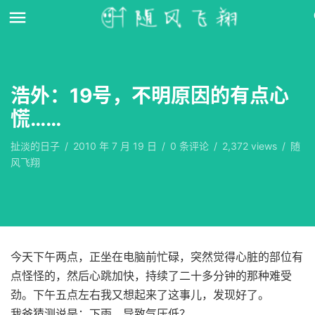
浩外：19号，不明原因的有点心
慌……
扯淡的日子
/
2010 年 7 月 19 日
/
0
条评论
/
2,372 views
/
随
风飞翔
今天下午两点，正坐在电脑前忙碌，突然觉得心脏的部位有
点怪怪的，然后心跳加快，持续了二十多分钟的那种难受
劲。下午五点左右我又想起来了这事儿，发现好了。
我爸猜测说是：下雨，导致气压低？