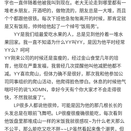
字也一直伴随着他被我叫到现在。老大无论走到哪里都有一
堆老乡朋友，开酒吧的，做物流的，朋友总是一大堆，而且
个个都跟他很铁。每次下班他急匆匆离开的时候，那肯定就
是又有饭局，帅帅给他起了一个绰号“饭局男”。
YY是我们组最爱吃水果的人，总是见到他拎着一堆水
果回家。我一直不知道为什么YY叫YY，是因为他平时经常
YY么？呵呵
YY刚来公司的时候还是蛮瘦的，经过金山食堂几年的培
育，他现在严重发福，我曾经几次提醒他叫他减肥他都不
减。YY喜欢爬山，但体力确不是很好，那次我和他参加公
司同事组织的爬山活动，他爬得脸色惨白。休息的时候他气
喘吁吁的说“LXDMN，幸好今天有个你大家才不会走得很
快，不然我就废了”。
LP很多人都说他很帅，可能是因为他的那几根长长的
头发总是在眼前飞舞吧。LP很瘦很瘦确很能吃，每次看到
他饭盘里那堆成山一样的米饭我就很感叹~为什么老天那么
不公平，那么能吃又吃不胖~~LP虽然看起来像个潮男，但