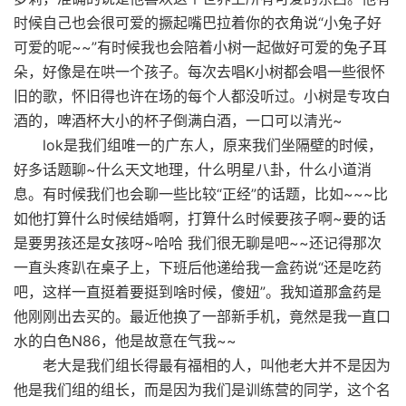
时候自己也会很可爱的撅起嘴巴拉着你的衣角说“小兔子好
可爱的呢~~”有时候我也会陪着小树一起做好可爱的兔子耳
朵，好像是在哄一个孩子。每次去唱K小树都会唱一些很怀
旧的歌，怀旧得也许在场的每个人都没听过。小树是专攻白
酒的，啤酒杯大小的杯子倒满白酒，一口可以清光~
lok是我们组唯一的广东人，原来我们坐隔壁的时候，
好多话题聊~什么天文地理，什么明星八卦，什么小道消
息。有时候我们也会聊一些比较“正经”的话题，比如~~~比
如他打算什么时候结婚啊，打算什么时候要孩子啊~要的话
是要男孩还是女孩呀~哈哈 我们很无聊是吧~~还记得那次
一直头疼趴在桌子上，下班后他递给我一盒药说“还是吃药
吧，这样一直挺着要挺到啥时候，傻妞”。我知道那盒药是
他刚刚出去买的。最近他换了一部新手机，竟然是我一直口
水的白色N86，他是故意在气我~~
老大是我们组长得最有福相的人，叫他老大并不是因为
他是我们组的组长，而是因为我们是训练营的同学，这个名