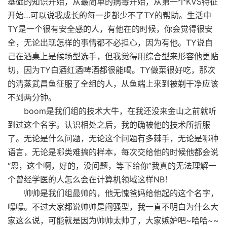
基础的知识开始，从最简单的病毒开始，从第一个KVS特征
开始…可以说我成长的每一步都少不了TY的帮助。生活中
TY是一个很有安全感的人，有他在的时候，你会觉得很安
全，无论出现怎样的事情都不必担心，因为有他。TY说自
己在酒桌上是候场型选手，但我觉得用综合型来形容他更贴
切，因为TY白酒红酒啤酒都很能喝。TY做菜很好吃，那次
的清蒸武昌鱼征服了全组的人，从鱼端上来到被剃干净应该
不到两分钟。
boom是我们组的技术大牛，在我还没来金山之前就听
到过这个名字。认识相处之后，我的确被他的技术所折服
了。无论是什么问题，无论这个问题有多棘手，无论是哪种
语言，无论是哪类难搞的样本，每次交给他的时候他都会说
“恩，这个啊，好的，没问题，等下给你”我真的无法理解一
个曾经学医的人怎么会在计算机领域这样NB！
帅帅是我们组最帅的，他无愧爸妈给他起的这个名字，
嘿嘿。不过大家都说帅帅是闷骚型，我一直不明白为什么大
家这么说，可能就是因为帅帅太帅了，大家嫉妒吧~哈哈~~