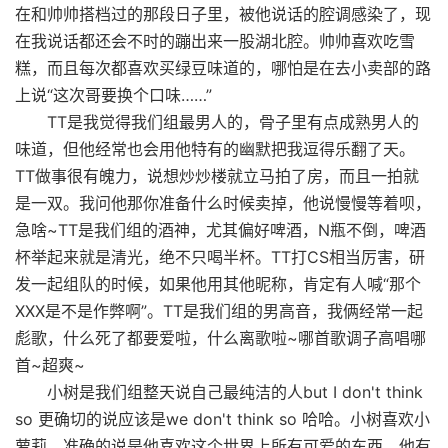
在和帅帅搭档过的那段日子里，被他说话的腔调感染了，现
在我说话都还会不时的蹦出来一股湖北腔。帅帅喜欢吃雪
糕，而且每次都喜欢买绿豆味道的，哪怕是在去小卖部的路
上说“这次哥要换个口味……”
TT是我觉得我们组最男人的，骨子里有点成熟男人的
味道，但他经常也会用他特有的幽默把我逗得乐翻了天。
TT做事很有魄力，说想炒炒楼就立马拍了房，而且一拍就
是一双。我问他那你准备什么时候卖掉，他说慢慢等着呗，
急啥~TT是我们组的酒神，尤其偏好啤酒，N瓶不倒，啤酒
杯举起来就是清光，绝不只喝半杯。TT打CS相当厉害，研
发一起组队的时候，如果他用其他昵称，肯定有人喊“那个
XXX是不是作弊啊”。TT是我们组的男高音，我俩经常一起
彪歌，什么死了都要爱啦，什么离歌啦~哪首歌调子高唱哪
首~超爽~
小树是我们组整天说自己最纯洁的人but I don't think
so 更确切的说应该是we don't think so 哈哈。小树喜欢小
萝莉，准确的说是他喜欢这个世界上所有可爱的东西。他有