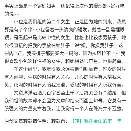
事实上确是一个家庭妇男，还记得上次他的爆炒虾~好好吃
的说~~
小包是我们组的第二个女生，正是因为她的到来，我总
算是有了个伴~小包留着一头清爽的短发，戴着一副黑框眼
镜，是看起来是比较中性的女生，性格也比较像男孩子。她
会很直接的把我的手放在她肚子上说“妞，你摸我肚子上这
些肉”“妞，我买裤子都要买大一码的，因为拉链拉不上~”我
很喜欢小包这样性格的女生，和她相处很容易，也很简单。
在这个组里，我觉得我永远被他们照顾着，难受的时候
有人问津，生病的时候有人关心，开心的时候有人陪我大
笑，郁闷的时候有人陪我发泄，委屈的时候有人听我诉苦。
文章洋洋洒洒几百字甚至上千字后终究会有个结尾，但
我们组的故事却不会因为文章的结束而画上句号，它总有一
股强大的力量支撑着我，让我觉得一个人在珠海并不孤独。
原创文章转载请注明：转载自：
【转】我在金山的第一年