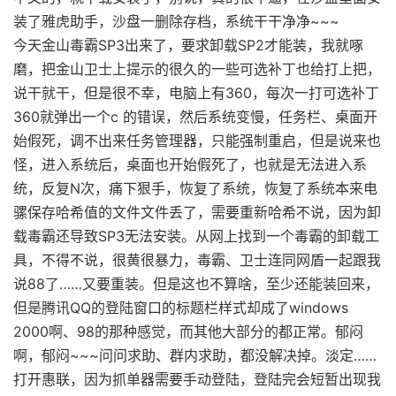
装了雅虎助手，沙盘一删除存档，系统干干净净~~~
今天金山毒霸SP3出来了，要求卸载SP2才能装，我就啄
磨，把金山卫士上提示的很久的一些可选补丁也给打上把，
说干就干，但是很不幸，电脑上有360，每次一打可选补丁
360就弹出一个c 的错误，然后系统变慢，任务栏、桌面开
始假死，调不出来任务管理器，只能强制重启，但是说来也
怪，进入系统后，桌面也开始假死了，也就是无法进入系
统，反复N次，痛下狠手，恢复了系统，恢复了系统本来电
骡保存哈希值的文件文件丢了，需要重新哈希不说，因为卸
载毒霸还导致SP3无法安装。从网上找到一个毒霸的卸载工
具，不得不说，很黄很暴力，毒霸、卫士连同网盾一起跟我
说88了……又要重装。但是这也不算啥，至少还能装回来，
但是腾讯QQ的登陆窗口的标题栏样式却成了windows
2000啊、98的那种感觉，而其他大部分的都正常。郁闷
啊，郁闷~~~问问求助、群内求助，都没解决掉。淡定……
打开惠联，因为抓单器需要手动登陆，登陆完会短暂出现我