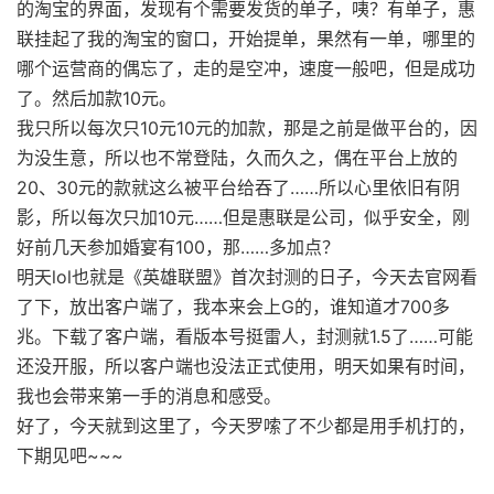
的淘宝的界面，发现有个需要发货的单子，咦？有单子，惠
联挂起了我的淘宝的窗口，开始提单，果然有一单，哪里的
哪个运营商的偶忘了，走的是空冲，速度一般吧，但是成功
了。然后加款10元。
我只所以每次只10元10元的加款，那是之前是做平台的，因
为没生意，所以也不常登陆，久而久之，偶在平台上放的
20、30元的款就这么被平台给吞了……所以心里依旧有阴
影，所以每次只加10元……但是惠联是公司，似乎安全，刚
好前几天参加婚宴有100，那……多加点？
明天lol也就是《英雄联盟》首次封测的日子，今天去官网看
了下，放出客户端了，我本来会上G的，谁知道才700多
兆。下载了客户端，看版本号挺雷人，封测就1.5了……可能
还没开服，所以客户端也没法正式使用，明天如果有时间，
我也会带来第一手的消息和感受。
好了，今天就到这里了，今天罗嗦了不少都是用手机打的，
下期见吧~~~