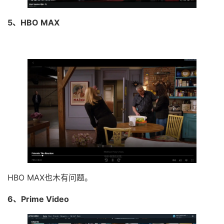
5、HBO MAX
HBO MAX也木有问题。
6、Prime Video