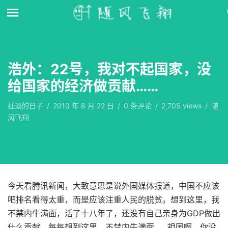
浩外：22号，我对不起国家，没
给国家的经济做贡献……
扯淡的日子
/
2010 年 8 月 22 日
/
0
条评论
/
2,705 views
/
随
风飞翔
今天看腾讯新闻，大致意思是说外国媒体报道，中国不应该
吧排名看得太重，而是应该注重人民的脱贫。想到这里，我
不禁内牛满面，活了十八年了，还没有自己亲身为GDP做出
什么贡献，每每想到这里，不禁内牛满面……祖国啊，你没