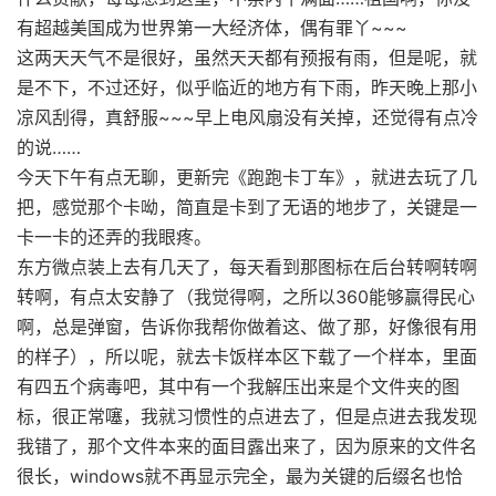
有超越美国成为世界第一大经济体，偶有罪丫~~~
这两天天气不是很好，虽然天天都有预报有雨，但是呢，就
是不下，不过还好，似乎临近的地方有下雨，昨天晚上那小
凉风刮得，真舒服~~~早上电风扇没有关掉，还觉得有点冷
的说……
今天下午有点无聊，更新完《跑跑卡丁车》，就进去玩了几
把，感觉那个卡呦，简直是卡到了无语的地步了，关键是一
卡一卡的还弄的我眼疼。
东方微点装上去有几天了，每天看到那图标在后台转啊转啊
转啊，有点太安静了（我觉得啊，之所以360能够赢得民心
啊，总是弹窗，告诉你我帮你做着这、做了那，好像很有用
的样子），所以呢，就去卡饭样本区下载了一个样本，里面
有四五个病毒吧，其中有一个我解压出来是个文件夹的图
标，很正常噻，我就习惯性的点进去了，但是点进去我发现
我错了，那个文件本来的面目露出来了，因为原来的文件名
很长，windows就不再显示完全，最为关键的后缀名也恰