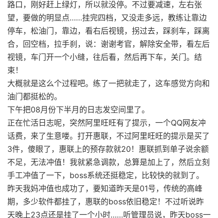
路口，刚好赶上绿灯，所以就没停。不过要减速，左右张
望，要做的明显点……挂完四档，又没走多远，教练让靠边
停车，松油门，靠边，看右后视镜，拐过去，踩刹车，踩离
合，回空档，拉手刹，说：谢谢考官，解除安全带，看左后
视镜，车门开一个小缝，往后看，然后再下车，关门。结
束！
大概就是这么个过程吧。练了一把就走了，这车感觉方向和
油门都挺松的。
下午把08月份下半月的日志发空间里了。
正在忙活日志呢，突然阿里旺旺有了提示，一个QQ网友冲
话费，来了生意喽。打开惠联，不过阿里旺旺的提示是买了
3件，傻眼了，惠联上的预存款就20！惠联抓到单子说余额
不足，无法冲值！我就紧急调款，总算是加上了，然后立刻
手工冲值了一下，boss系统还挺稳定，比较快的就到了。
昨天我妈冲值也成功了，要知道昨天是01号，传统的高峰
期，多少软件都挂了，惠联的boss依旧稳定！不过听说昨
天晚上23点还是挂了一个小时……听管理员说，昨天boss一