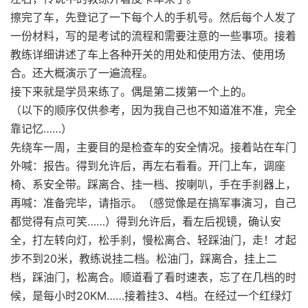
擦完了车，先登记了一下每个人的手机号。然后每个人发了
一份材料，写的是考试的流程和需要注意的一些事项。接着
教练详细讲述了车上各种开关的用处和使用方法、使用场
合。还大概演示了一遍流程。
接下来就是学员来练了。偶是第二拨第一个上的。
（以下的顺序仅供参考，因为我自己也不知道准不准，完全
靠记忆……）
先绕车一周，主要目的是检查车的安全情况。接着站在车门
外喊：报告。得到允许后，再左右看看。开门上车，调座
椅、系安全带。踩离合、挂一档、按喇叭，手在手刹器上，
再喊：准备完毕，请指示。（感觉像是在搞军事演习，自己
都觉得有点可笑……）得到允许后，看左后视镜，确认安
全，打左转向灯，松手刹，慢松离合、轻踩油门，走！才起
步不到20米，教练说挂二档。松油门，踩离合，挂上二
档，踩油门，松离合。顺道看了看时速表，忘了在几档的时
候，是每小时20KM……接着挂3、4档。在经过一个红绿灯