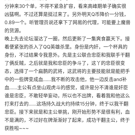
分钟来30个单，不得不紧急扩容，看来高峰期单子确实很
凶猛啊。不过还算是挺过来了。另外明天Q币降价一分钱，
0.89一个。听管理员说还拿下了网易的代理，可能要上魔兽
的货源。
晚上先去论坛溜达了一圈，然后更新了一集爽食赢天下。接
着便紧张的杀入了QQ英雄杀里。身份是内奸，一个杯具的
身份，不过结果令我意外。先是主公联合忠臣和我联手干翻
了俩反贼，之后就是我和忠臣的争斗了，这丫的忠臣很变
态，选择了一个扁鹊的武将，这武将的主要技能就是能把手
中的一些牌变成血……我不断的攻击他，他一边反击and补
血……主公有点坐山观虎斗的感觉，或许是分不清谁是奸臣
谁是忠臣，不敢轻举妄动，所以也不出牌，看着我和他这么
打来打去的……这场持久战大约持续15分钟，终于以我干翻
忠臣。接下来就是和主公单挑，刚开始形势不是很有利，血
不是满的，不过好在牌渐渐好了起来，成功干翻主公，终于
获胜啦~~~