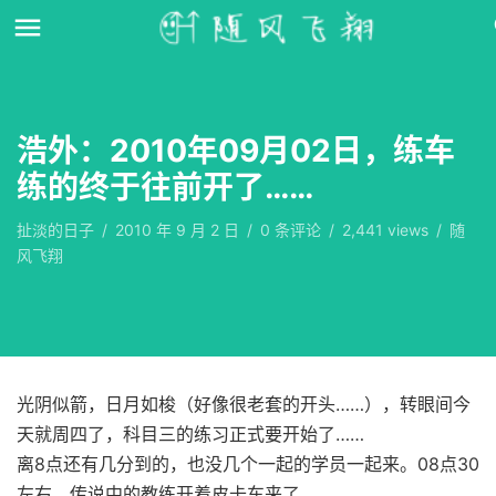
浩外：2010年09月02日，练车
练的终于往前开了……
扯淡的日子
/
2010 年 9 月 2 日
/
0
条评论
/
2,441 views
/
随
风飞翔
光阴似箭，日月如梭（好像很老套的开头……），转眼间今
天就周四了，科目三的练习正式要开始了……
离8点还有几分到的，也没几个一起的学员一起来。08点30
左右，传说中的教练开着皮卡车来了。