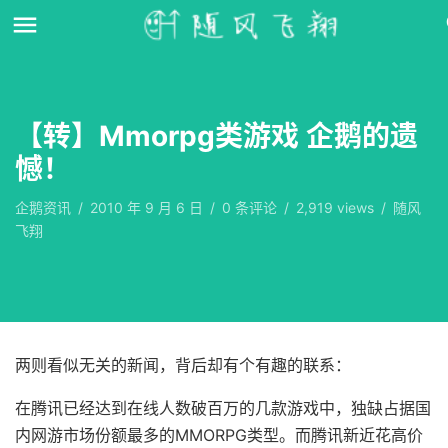
【转】Mmorpg类游戏 企鹅的遗
憾！
企鹅资讯
/
2010 年 9 月 6 日
/
0
条评论
/
2,919 views
/
随风
飞翔
两则看似无关的新闻，背后却有个有趣的联系：
在腾讯已经达到在线人数破百万的几款游戏中，独缺占据国
内网游市场份额最多的MMORPG类型。而腾讯新近花高价