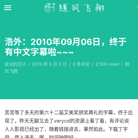
浩外：2010年09月06日，终于
有中文字幕啦~~~
扯淡的日子
/
2010 年 9 月 6 日
/
0
条评论
/
2,189 views
/
随
风飞翔
苦苦等了多天的第六十二届艾美奖颁奖典礼的字幕，终于出
现了，昨天无聊又去了verycd的资源上看了看，有评论说
人人影视已经出了，随着链接进去，果然如此。下载了字
母，载入进去，嗯，时间轴刚好。