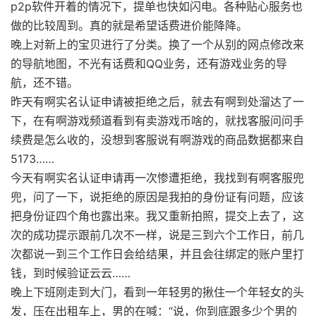
p2p软件开着的情况下，提单也快如闪电。各种贴心服务也
做的比较周到。真的就是希望话费进价能降降。
晚上对新上的宝贝进行了分类。换了一个从别的网点修改来
的导航地图，不光有话费和QQ业务，还有游戏业务的导
航，还不错。
昨天有啊实名认证申请被拒绝之后，就去有啊到处溜达了一
下，在有啊游戏频道看到有卖游戏币啥的，就找客服问问手
续费是怎么收的，没想到客服说有啊游戏的商品数据都来自
5173……
今天有啊实名认证申请再一次惨遭拒绝，我找到有啊客服兜
兜，问了一下，说拒绝的原因是我拍的身份证有问题，应该
把身份证四个角也露出来。我又重新拍照，提交上去了，这
次的成功提示跟前几次不一样，说是三到六个工作日，前几
次都说一到三个工作日会给结果，并且会往绑定的账户里打
钱，到时候验证云云……
晚上下班刚走到大门，看到一年轻男的揪住一个年轻女的头
发，压在出租车上，男的在喊：“说，你到底跟多少个男的