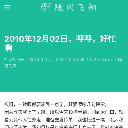
2010年12月02日，呼呼，好忙
啊
扯淡的日子
/
2010 年 12 月 2 日
/
0
条评论
/
6,278 views
/
随
风飞翔
哎呀，一转眼都要凌晨一点了，赶紧啰嗦几句睡觉。
因为昨天我上了早班，所以今天10点半到。刚到大门口，就
看到其他人往外走，准备去发传单，我也接过一摞，杀入我
们小区去发。我的目标是每家的房门上塞一份，我就不停的