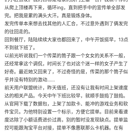
从爬上顶楼再下来，循环ing，直到把手中的宣传单全部发
完。把我是累的满头大汗。真是锻炼身体。
发完传单本来想去找其他的人汇合，不过意外遇到了俩发完
的往回走的。
回到餐厅，陆陆续续大家也都回来了，中午开饭挺早，13点
不到就下班了。
以前光听说我们一个传菜的筒子跟一个女女的关系不一般，
还经常拿这个调侃，时间长了也对这个迷一样的女子产生了
好奇。最近她又回来了，不过奇怪的是，传菜的那个筒子似
乎并没有特别的激动……
前天用户联盟统计，昨天值班，还没有让我有时间上架速度
达的相关产品。今天中午下班比较早，就顺手鼓捣了鼓捣。
从官网下载了数据包，上架了加款卡、能冲的游戏业务和软
件宝贝。为他特别设置一个标示，方便它提单。目前来看速
度达除了小额话费进价过高，别的暂时没发现缺点。提单监
控可能跟淘宝平台对接，提单不像惠联那么卡机器。在有