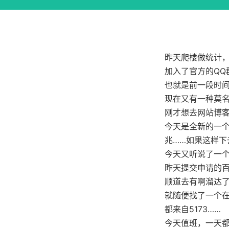
昨天爬楼做统计
加入了官方的Q
也就是前一段时
现在又有一种莫
刚才想去网站博客
今天是全新的一个
兆……如果这样下
今天又听说了一
昨天提交申请的
顺道去有啊溜达
就随便找了一个
都来自5173……
今天值班，一天