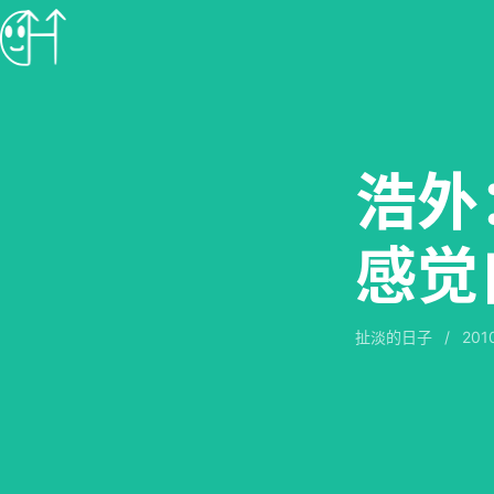
浩外
感觉
扯淡的日子
/
201