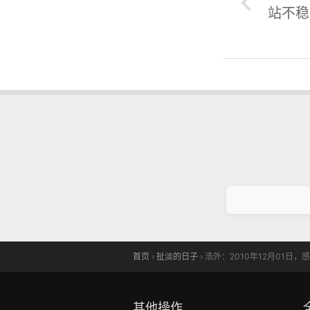
站不稳
首页
›
扯淡的日子
›
浩外：2010年12月01日
其他操作