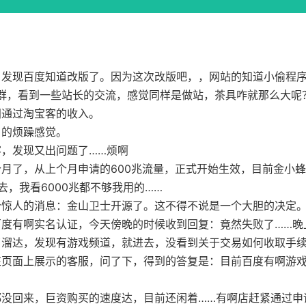
，发现百度知道改版了。因为这次改版吧，，网站的知道小偷程
Q群，看到一些站长的交流，感觉同样是做站，茶具咋就那么大呢
间通过淘宝客的收入。
名的烦躁感觉。
，发现又出问题了……烦啊
月了，从上个月申请的600兆流量，正式开始生效，目前金小蜂提
去，我看6000兆都不够我用的……
个惊人的消息：金山卫士开源了。这不得不说是一个大胆的决定
百度有啊实名认证，今天傍晚的时候收到回复：竟然失败了……晚
了溜达，发现有游戏频道，就进去，没看到关于交易如何收取手
在页面上展示的客服，问了下，得到的答复是：目前百度有啊游
都没回来，巨资购买的速度达，目前还闲着……有啊店赶紧通过申