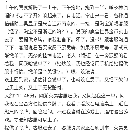
上午的喜宴折腾了一上午，下午拖地，拖到一半，暗夜林演
唱的《忘不了开》响起来了，有电话。拿出来一看，各种通
信辅助工具显示是来自江苏南京的，一接，是淘宝游戏客服
（怪了，淘宝不是浙江的嘛？）。说我的魔兽世界金币卖出
去了，要提供令牌，请我准备下。坏了，没带！跟客服沟通
了下，客服说看看买家愿不愿意等，如果不愿意等，那就只
能撤单了。无奈的挂掉电话，老大（领班）在一旁狐疑的看
着我，问我啥撤单了？（她炒股，我也经常用手机给她提供
股市行情。撤单是个关键字。）唉，没法说…
晚上回到家，想估计会撤单了，也就没在意了。又把下架的
宝贝上架，又上了无货赔付。
大约21：45分，网游交易客服旺我，又问起我这一单，问
我现在是否方便提供令牌了，我看了看放在电脑桌上，近在
咫尺的令牌，回答是的。不过我当时在游戏上，连忙退出游
戏。才通知客服可以上了。
提供了令牌，客服进去了，客服说买家正在刷副本，交易员