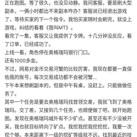
正在跑图。等了很久，也没见动静。我问客服，要是刷大型
副本，一俩小时都出不来副本咋办？客服说已经退出游戏
了，等待买家的下一个指令。我怕买家随时会刷完，就没上
游戏，纠结的看着《我叫MT》。
看完了一集，客服又让我提供了令牌。十几分钟没反应，看
了订单，已经成功了。
上线一看，角色停在奥格瑞玛银行门口。
还有1000多金。
不过，网易对金币交易河蟹的比较厉害，我现在都要一直保
佑我的账号，每次交易成功都不会被河蟹…
下午本来想刷副本的，但是中午有桌，没赶上。只能做做任
务了。
其中一个任务是要去奥格瑞玛找首领交差，我就飞到了奥格
瑞玛。交了差，又接到几个任务，也顺便做了吧，就开始跑
图。发现在奥格瑞玛城外有不少矿点。甚至还有不少没被开
采，我也就目标转向了矿点。我挖我挖我挖挖挖，我要一次
挖个够。本来距离下一级的挖矿等级就不远，找到最近的技