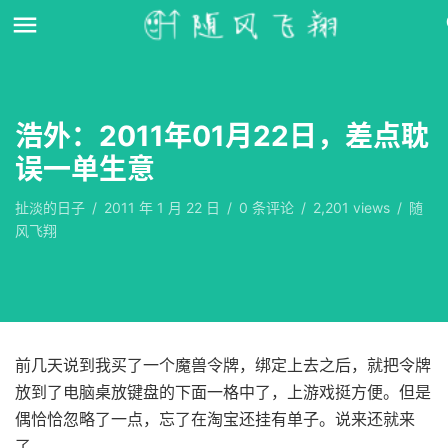
浩外：2011年01月22日，差点耽
误一单生意
扯淡的日子
/
2011 年 1 月 22 日
/
0
条评论
/
2,201 views
/
随
风飞翔
前几天说到我买了一个魔兽令牌，绑定上去之后，就把令牌
放到了电脑桌放键盘的下面一格中了，上游戏挺方便。但是
偶恰恰忽略了一点，忘了在淘宝还挂有单子。说来还就来
了…