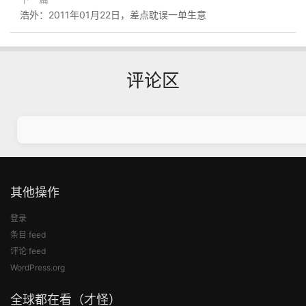
浩外：2011年01月22日，差点耽误一单生意
评论区
其他操作
登录
条目 feed
评论 feed
WordPress.org
全球都在看（才怪）