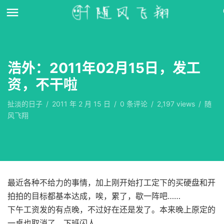
浩外：2011年02月15日，发工
资，不干啦
扯淡的日子
/
2011 年 2 月 15 日
/
0
条评论
/
2,197 views
/
随
风飞翔
最近各种不给力的事情，加上刚开始打工定下的买硬盘和开
拍拍的目标都基本达成，唉，累了，歇一阵吧……
下午工资发的有点晚，不过好在还是发了。本来晚上原定的
一桌也取消了，下班闪人……