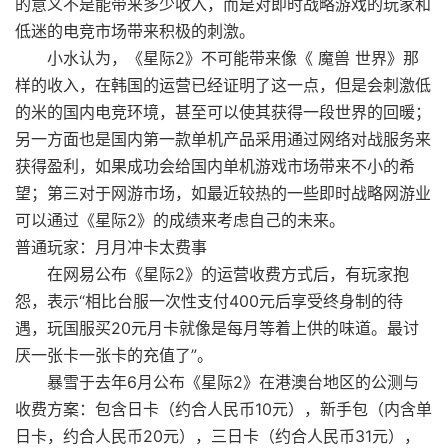
的意义不是能带来多少收入，而是对即时战略游戏的玩家和
低迷的电竞市场带来积极的刺激。
小水认为，《星际2》不可能带来像《 魔兽 世界》那
样的收入，在韩国的运营已经证明了这一点，但是会刺激低
的米的国内电竞环境，甚至可以使其获得一段世界的回暖；
另一方面也是国内第一款单机产品采用通过网络对战服务来
获得盈利，如果成功会给国内单机游戏市场带来不小的希
望；第三对于网游市场，如最近较热的一些即时战略网游业
可以通过《星际2》的成绩来考虑自己的未来。
普通玩家：月月冲卡太费事
在网易公布《星际2》的运营收费方式后，有玩家抱
怨，表示“相比台服一次性支付400元后享受终身制的待
遇，玩国服买20元月卡就像是每月等着上供的味道。最讨
厌一张卡一张卡的充值了”。
暴雪于去年6月公布《星际2》在港澳台地区的公测与
收费方案：包含日卡（约合人民币10元），新手包（内含单
日卡，约合人民币20元），三日卡（约合人民币31元），