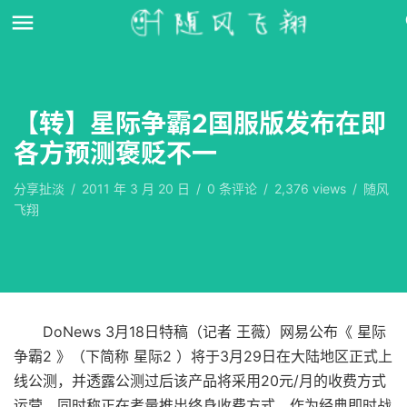
【转】星际争霸2国服版发布在即
各方预测褒贬不一
分享扯淡
/
2011 年 3 月 20 日
/
0
条评论
/
2,376 views
/
随风
飞翔
DoNews 3月18日特稿（记者 王薇）网易公布《 星际
争霸2 》（下简称 星际2 ）将于3月29日在大陆地区正式上
线公测，并透露公测过后该产品将采用20元/月的收费方式
运营，同时称正在考量推出终身收费方式。作为经典即时战