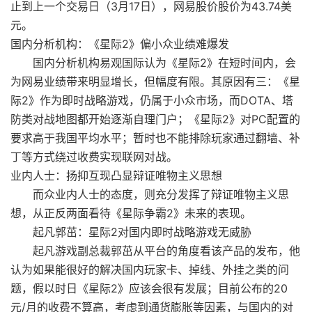
止到上一个交易日（3月17日），网易股价股价为43.74美
元。
国内分析机构：《星际2》偏小众业绩难爆发
国内分析机构易观国际认为《星际2》在短时间内，会
为网易业绩带来明显增长，但幅度有限。其原因有三：《星
际2》作为即时战略游戏，仍属于小众市场，而DOTA、塔
防类对战地图都开始逐渐自理门户；《星际2》对PC配置的
要求高于我国平均水平；暂时也不能排除玩家通过翻墙、补
丁等方式绕过收费实现联网对战。
业内人士：扬抑互现凸显辩证唯物主义思想
而众业内人士的态度，则充分发挥了辩证唯物主义思
想，从正反两面看待《星际争霸2》未来的表现。
起凡郭茁：星际2对国内即时战略游戏无威胁
起凡游戏副总裁郭茁从平台的角度看该产品的发布，他
认为如果能很好的解决国内玩家卡、掉线、外挂之类的问
题，假以时日《星际2》应该会很有发展；目前公布的20
元/月的收费不算高，考虑到通货膨胀等因素，与国内的对