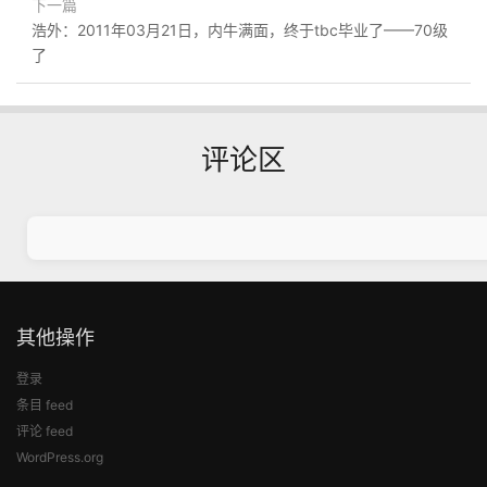
下一篇
浩外：2011年03月21日，内牛满面，终于tbc毕业了——70级
了
评论区
其他操作
登录
条目 feed
评论 feed
WordPress.org