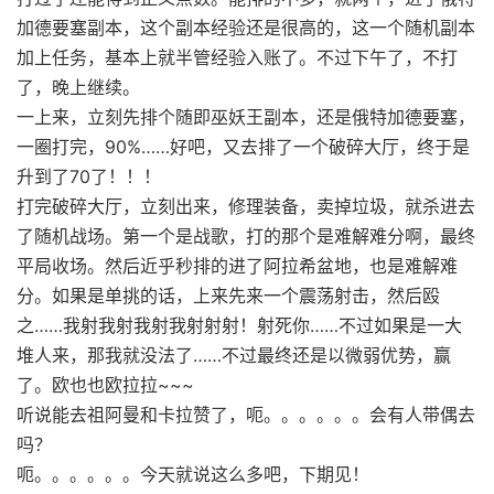
加德要塞副本，这个副本经验还是很高的，这一个随机副本
加上任务，基本上就半管经验入账了。不过下午了，不打
了，晚上继续。
一上来，立刻先排个随即巫妖王副本，还是俄特加德要塞，
一圈打完，90%……好吧，又去排了一个破碎大厅，终于是
升到了70了！！！
打完破碎大厅，立刻出来，修理装备，卖掉垃圾，就杀进去
了随机战场。第一个是战歌，打的那个是难解难分啊，最终
平局收场。然后近乎秒排的进了阿拉希盆地，也是难解难
分。如果是单挑的话，上来先来一个震荡射击，然后殴
之……我射我射我射我射射射！射死你……不过如果是一大
堆人来，那我就没法了……不过最终还是以微弱优势，赢
了。欧也也欧拉拉~~~
听说能去祖阿曼和卡拉赞了，呃。。。。。。会有人带偶去
吗？
呃。。。。。。今天就说这么多吧，下期见！