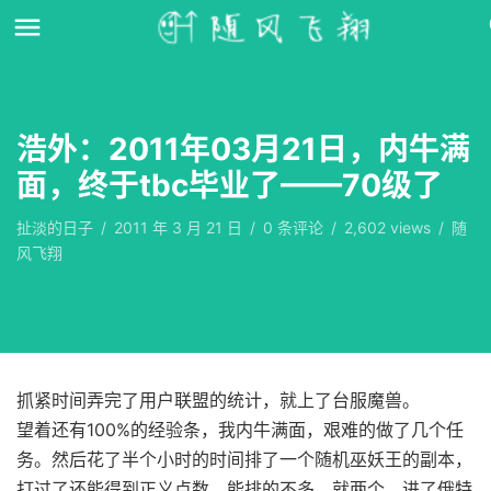
浩外：2011年03月21日，内牛满
面，终于tbc毕业了——70级了
扯淡的日子
/
2011 年 3 月 21 日
/
0
条评论
/
2,602 views
/
随
风飞翔
抓紧时间弄完了用户联盟的统计，就上了台服魔兽。
望着还有100%的经验条，我内牛满面，艰难的做了几个任
务。然后花了半个小时的时间排了一个随机巫妖王的副本，
打过了还能得到正义点数。能排的不多，就两个，进了俄特