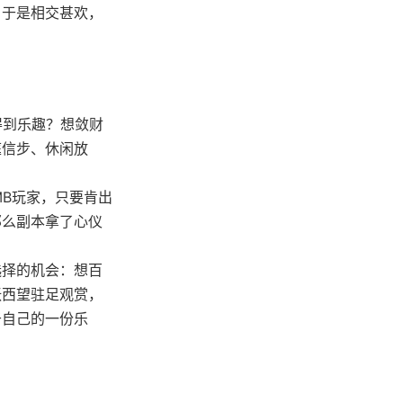
，于是相交甚欢，
得到乐趣？想敛财
庭信步、休闲放
MB玩家，只要肯出
那么副本拿了心仪
选择的机会：想百
张西望驻足观赏，
于自己的一份乐