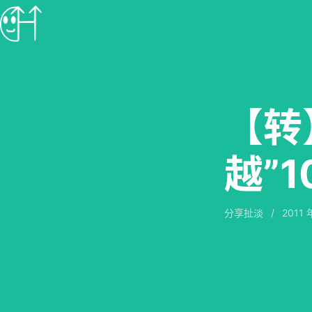
【转
越”
分享扯淡
/
2011 