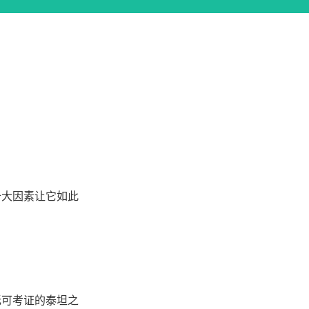
十大因素让它如此
无可考证的泰坦之