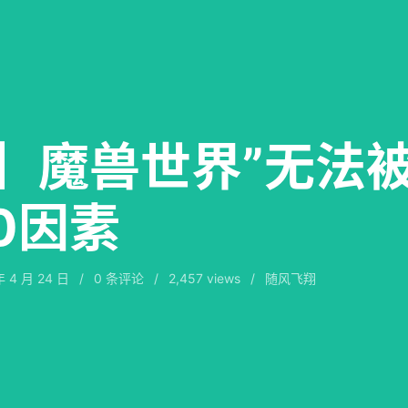
】魔兽世界”无法
10因素
年 4 月 24 日
/
0
条评论
/
2,457 views
/
随风飞翔