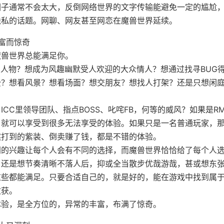
圈子通常不会太大，反倒网络世界的文字传输能避免一定的尴尬
隐私的话题。网聊、网友甚至网恋在魔兽世界延续。
富而惊奇
魔兽世界总能满足你。
的人物？想成为风趣幽默受人欢迎的大众情人？想通过找寻BUG
费？想看风景？想看场面？想交朋友？想找人打架？还是只想闲
ICC里领导团队、指点BOSS、叱咤FB，何等的威风？如果是R
，就可以享受到很多无法享受的体验。如果只是一名普通玩家，
然打到的紫装、倒卖赚了钱，都是不错的体验。
同的兴趣让每个人会有不同的选择，而魔兽世界恰恰给了每个人
，还是想节奏清晰不落人后，抑或全当散步优哉游哉，甚或想东
这些都能满足。只要合适自己的，就是好的，能在游戏中找到属
收获。
体验，是全方位的，异常的丰富，布满了惊奇。