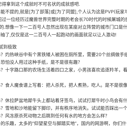
记得拿到这个成就时不可名状的成就感吧.
不提的,就是[为了部落]或[为了同盟],个人认为这是PVP(玩家
问过一位经历过魔兽世界完整时期的老会长70时代的时候屠城的
”的.想像一下一二百号人忽然出现在某座对立阵营的城市门口是什
袖了,仅仅是这一二百号人一起跑动的画面就足以让人激动!
腻到极致
？灼热峡谷中有个黑铁矮人被困在厕所里，需要20个丝绸做手
，恐怕没人用过这种手纸，是不是很有趣？
吗？十字路口那的农场生活着四口之家，小男孩喜欢追逐羚羊，
吗？食人魔食谱上写着：把人杀死，把人煮熟，吃人。是不是很
吗？休拉萨盆地犀牛头上都站着牙签鸟，试试打犀牛时小鸟会有
吗？雪地和沙地能留下脚印，并有秩序地消失。试试能否踩出一
吗？风冻原杀死动物之后跳到任何有水的地方会怎么样？
的乐趣，太多的“仰望星空与脚踏实地”，国内的网游啊，你们