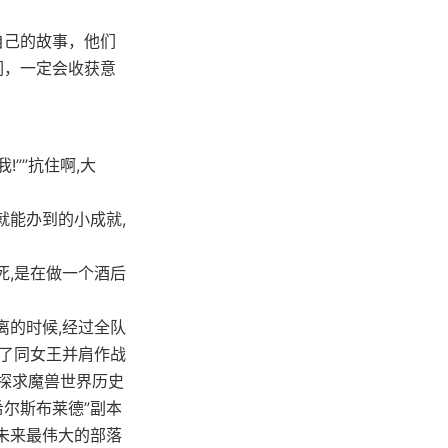
自己的故事，他们
们，一定会收获意
!””抗住啊,大
就能办到的小成就,
死,是在做一个酒后
离的时候,经过全队
成了同女王并肩作战
以探求魔兽世界历史
希尔斯布莱德”副本
未来最伟大的部落