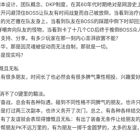
本设计、团队概念、DKP制度，在其60年代时期绝对是网游史
往开闪避顶住BOSS让队友有时间战复而自己被放倒，当看到治
的光芒撒在队友身上，当看到队友在BOSS的踩踏中倒下时却回
群嘲奔向队友的怪物，当看到卡了十几个CD后终于推倒BOSS众
：支持、分享。有多少玩家在那一刻内心澎湃欲罢不能？
升华，那是因灵魂被促动而无法自制，那就是一切。
不是现实吗？
慨且无私
以有很多朋友，时间长了也必然会有很多脾气秉性相投、兴趣爱
。
消不了O键里的黯淡。
军奋战，总会有各种际遇，碰到不同性格不同脾气的朋友。也许
许是打过两三次副本，也许义务开了次门，总之，有各种各样结
，有了友谊就会表现得慷慨且无私：有出了装备无条件让给朋友
帮朋友PK不远万里的，有为朋友一掷千金圆梦的，太多的友谊