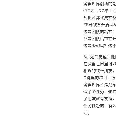
魔兽世界创新的副
倒T之后DZ冲上
却把蓝都化成神圣
ZS开破釜开盾墙
这是团队的精神
那是团队精神在
这是虚幻吗？这
3、无尚友谊：慷
在魔兽世界里可
相近的铁杆朋友
C键里的炫目，抵
魔兽世界不是孤
做了个任务，也
了朋友就有友谊
任劳任怨的，有为
动。