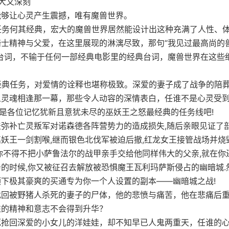
大又深刻
能够让心灵产生震撼，唯有魔兽世界。
款任务何其经典，宏大的魔兽世界居然能设计出这种充满了人性、
骑士精神与父爱，在这里展现的淋漓尽致，那句“我见过最高尚的
典台词，不输于任何一部经典电影里的经典台词，魔兽世界在这些
款经典任务，对爱情的诠释也堪称极致。深爱的妻子成了战争的陪
人灵魂相逢那一幕，那些令人动容的深情表白，任谁不是心灵受
必是各位记忆犹新且意犹未尽的巫妖王之怒最经典的任务线吧!
弥补亡灵叛军对诺森德各阵营势力的造成损失,随后亲眼见证了
妖王一剑割喉,继而银色北伐军被迫后撤,红龙女王接管战场并烧
你不得不把小萨鲁法尔的战甲亲手交给他同样伟大的父亲,就在你
的时候,你又被征召去解放被恐惧魔王瓦利玛萨斯侵占的幽暗城.
下极其豪爽的买通专为你一个人设置的副本——幽暗城之战!
找回被野猪人杀死的妻子的尸体，他的悲愤与痛苦，他在悲痛后
谁的精神和意志不会得到升华？
死抢回深爱的小女儿的洋娃娃，却不知早已人鬼两重天，任谁的