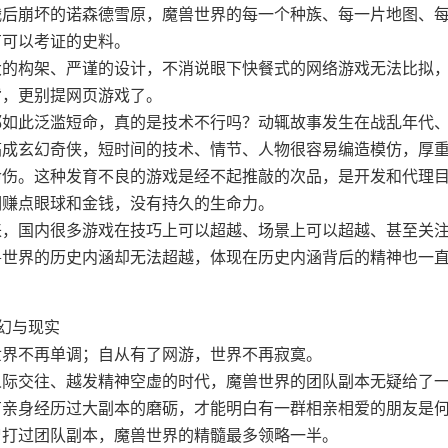
后崩坏的诺森德雪原，魔兽世界的每一个种族、每一片地图、每一
有可以考证的史料。
大的构架、严谨的设计，不消说眼下快餐式的网络游戏无法比拟
背，更别提网页游戏了。
都如此泛滥短命，真的是技术不行吗？动辄故事发生在战乱年代
搞成玄幻奇侠，短时间的技术、情节、人物很容易编造模仿，厚
命伤。这种发育不良的游戏是经不起推敲的次品，是开发和代理
期赚点眼球和金钱，没有持久的生命力。
来，国内很多游戏在技巧上可以超越、场景上可以超越、甚至关
兽世界的历史内涵却无法超越，体现在历史内涵背后的精神也一
幻与现实
世界不再单调；自从有了网游，世界不再寂寞。
人际交往、越发精神空虚的时代，魔兽世界的团队副本无疑给了
有亲身经历过大副本的磨砺，才能明白有一群相亲相爱的朋友是
曾打过团队副本，魔兽世界的精髓最多领略一半。