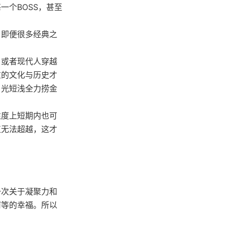
个BOSS，甚至
，即便很多经典之
、或者现代人穿越
重的文化与历史才
目光短浅全力捞金
注度上短期内也可
直无法超越，这才
一次关于凝聚力和
何等的幸福。所以