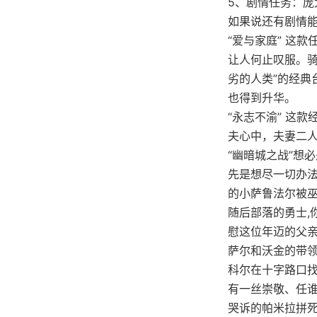
5、剧情任务：庞
如果说还有剧情
“爱与家庭” 这
让人何止叹服。
劣的人类”的经
也得到升华。
“永志不渝” 这
夫心中，夫妻二
“幽暗城之战”想
先是想尽一切办法
的小萨鲁法尔被巫
随后部落的勇士,
慰这位年迈的父亲
萨尔和沃金的带领
科尔在十字路口
有一丝崇敬、任
哭诉的帕米拉拼