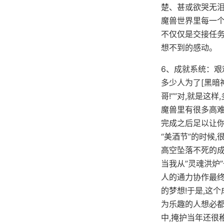
楚、甚或欲哭无
魔兽世界里每一个
不仅仅是交接任务
想不到的感动。
6、成就系统：艰
多少人为了[黑暗神
哥!””对,就是这样,
魔兽里有很多高难
完成之后足以让你
“美酒节”的时候
高空坠落不死的成
当我从”灵魂洪炉
人的通力协作最终
的梦想!于是,这
为乐趣的人想必都
中,掩护当年还很