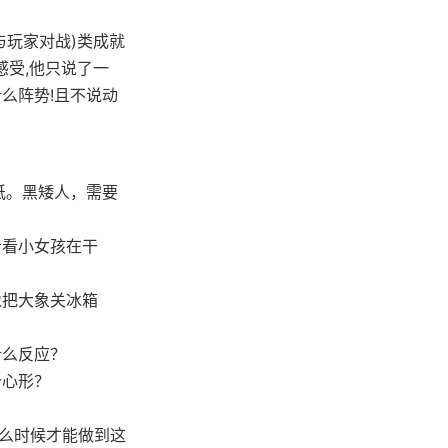
与玩家对战)类成就
感受,他只说了一
么阵势!且不说动
纸。黑矮人，需要
看看小女孩在干
像把大象关冰箱
什么反应？
个心形？
什么时候才能做到这