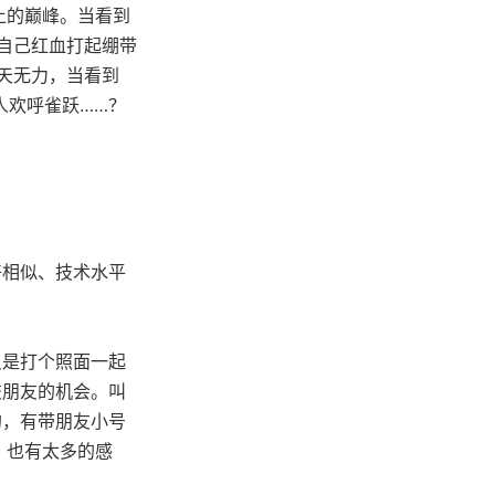
上的巅峰。当看到
疗自己红血打起绷带
天无力，当看到
人欢呼雀跃……？
好相似、技术水平
只是打个照面一起
交朋友的机会。叫
的，有带朋友小号
，也有太多的感