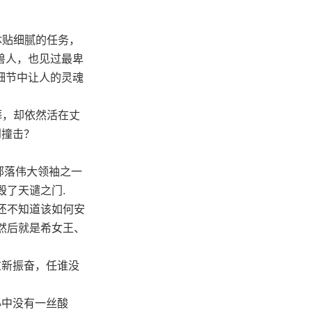
体贴细腻的任务，
兽人，也见过最卑
细节中让人的灵魂
葬，却依然活在丈
到撞击？
部落伟大领袖之一
毁了天谴之门.
还不知道该如何安
然后就是希女王、
重新振奋，任谁没
心中没有一丝酸