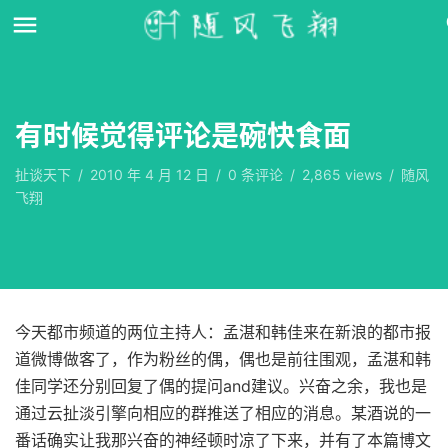
有时候觉得评论是碗快食面
扯谈天下
/
2010 年 4 月 12 日
/
0
条评论
/
2,865 views
/
随风
飞翔
今天都市频道的两位主持人：孟湛和韩佳来在新浪的都市报
道微博做客了，作为粉丝的偶，偶也是前往围观，孟湛和韩
佳同学还分别回复了偶的提问and建议。兴奋之余，我也是
通过云扯淡引擎向相应的群推送了相应的消息。某酒说的一
番话确实让我那兴奋的神经顿时凉了下来，并有了本篇博文