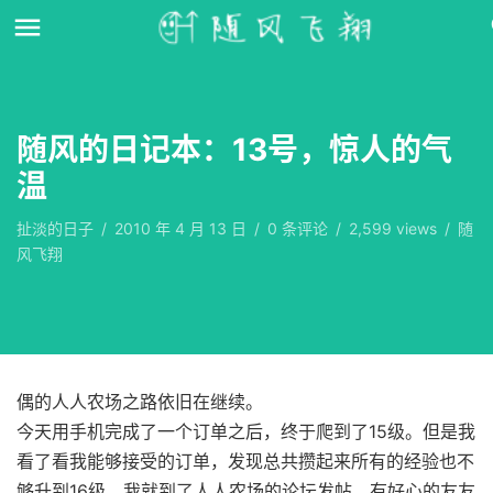
随风的日记本：13号，惊人的气
温
扯淡的日子
/
2010 年 4 月 13 日
/
0
条评论
/
2,599 views
/
随
风飞翔
偶的人人农场之路依旧在继续。
今天用手机完成了一个订单之后，终于爬到了15级。但是我
看了看我能够接受的订单，发现总共攒起来所有的经验也不
够升到16级，我就到了人人农场的论坛发帖。有好心的友友