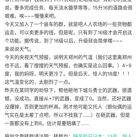
说，要多完成任务、每天浇水锄草等等，15升16的道路会很
艰难。唉~~~慢慢来吧。
今天又加入了一个装车的群，就是吧人人农场的一些货物都
运走，可以卖更多的钱，但是呢，只有到了16级才会开启这
个功能。据传说，到了16级以后，升级就会简单喽~~~
来说说天气。
今天的央视天气预报，说明天郑州的气温（我们这里离郑州
也不远，看了搜搜的天气预报，也确实是这么回事。）4~9
度，我的妈呀，明天更冷了。但是后天，惊人的18度！！！
这气温变化的，太剧烈了一点。
昨天在某同学的劝导下，帮他砸地下城与勇士的武器，很遗
憾，没成功。直接从+7的武器，变成了0。当然，还好武器
没爆掉，否则更加的杯具。刚才他可能又托人（貌似偶的运
气实在是太差了点吧，所以不找我了……）在砸武器，但是
一直都没有上到8。估计是要赔痛了……
原创文章转载请注明：转载自：
随风的日记本：13号，惊人