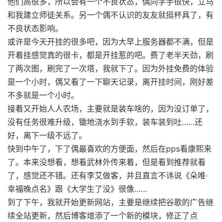
他们高很多，所以会有一个不良状态，偶同学手很快，立马
和我建立师徒关系。另一个偶不认识的友友就挺杯具了，有
不良状态影响。
或许是今天开挂的很多吧，因为大早上服务器都不满，但是
开着挂感觉真的很卡，都是开挂惹的吧。费了老半天劲，刷
了两次图，刷完了一次塔，我就下了。因为外挂免费的体验
是一个小时，偶又看了一下聊天记录，离开挂时间，刚好差
不多就是一个小时。
接着又开始人人农场，主要就是装车啥的，因为没订单了，
没有任务很难升级，锄地浇水到手软，装车装到吐……还
好，离下一级不远了。
快到中午了，下了偶最喜欢的方便面，然后在pps看康熙来
了。本来没想看，想看武林外传来着，但是看到推荐就看
了，感觉还不错。还有李艾做客，并且直言不讳说《朵唯·
幸福晚点名》跟《大学生了没》很像……
到了下午，我就开始更新网站，主要是继续把谷歌的广告继
续全站更新，然后博客增添了一个新的模块，修正了点