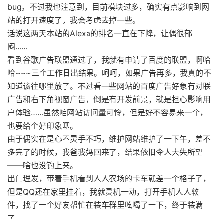
bug。不过我也注意到，目前模块过多，确实有点影响到网
站的打开速度了，我会考虑去掉一些。
话说这两天本站的Alexa的排名一直在下降，让偶很郁
闷……
看到谷歌广告联盟通过了，我就有申请了百度的联盟，啊哈
哈~~~三个工作日出结果。呵呵，如果广告再多，我真的不
知道该往哪里放了。不过看一些网站的百度广告好象有对联
广告和右下角视窗广告，倒是有开发前景，就是担心影响用
户体验……虽然咱网站访问量可怜，但是好不容易来一个，
也要给个好印象噻。
由于偶实在是心不灵手不巧，维护网站维护了一下午，差不
多完了的时候，我爸我妈回来了，结果依旧令人大失所望
——啥也没钓上来。
出门理发，带着手机看到人人农场的卡车就差一个格子了，
但是QQ还在家里挂着，我就灵机一动，打开手机人人软
件，找了一个好友帮忙在装车群里吆喝了一下，终于装满
了……