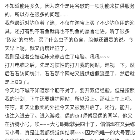
不知道能用多久，因为这个是用谷歌的一项功能来提供服务
的，所以存在很多的问题……
我爸最近对钓鱼着了迷，不仅在淘宝上买了不少钓鱼用的渔
具，还打有钓不着鱼就再也不钓鱼的豪言壮语。听了很多
“砖家”的忽悠，买了什么虫子的鱼食，貌似还很贵的说。今
天早上呢，就又再度出征了。
我则是趁着空挡起床来霸占住了电脑。吼吼~~~
打开电脑之后，先是习惯性的打开我的网站，巡视一下。然
后看看访问统计，看看那个网站又提供虚假流量了，然后就
是上QQ了。
今天地下城不知道那个筋不对了，要开双倍经验。但是按照
我的计划，下午还要维护网站，所以没上。那就上午上吧。
哼哼，昨天让假死的外挂今天又被我开启了，还行，能开，
也注入进去了。进入游戏，偶的dnf师傅是偶的同学，他又
在折腾小号，唉~~~大号眼瞅就要四十了，偏偏现在又要练
习小号，真是让我都感觉纠结啊~~~因为俺唯一的大号要比