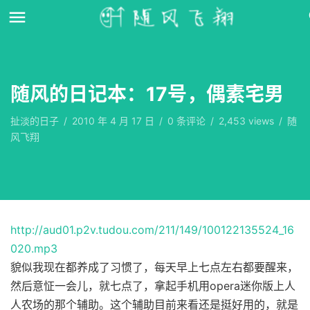
随风的日记本：17号，偶素宅男
扯淡的日子
/
2010 年 4 月 17 日
/
0
条评论
/
2,453 views
/
随
风飞翔
http://aud01.p2v.tudou.com/211/149/100122135524_16
020.mp3
貌似我现在都养成了习惯了，每天早上七点左右都要醒来，
然后意怔一会儿，就七点了，拿起手机用opera迷你版上人
人农场的那个辅助。这个辅助目前来看还是挺好用的，就是