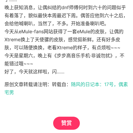
晚上获知消息，让偶纠结的dnf师傅何时到六十的问题似乎
有着落了，貌似最快本周最迟下周。偶答应他到六十之后，
会给他喊喇叭，当然了，不多。开始准备喇叭吧。
今天从eMule-fans网站获得了一套eMule的皮肤，让偶的
Xtreme换上了天使骡的皮肤，感觉挺新鲜。还有好多皮
肤，可以随便换换，老看Xtreme的样子，有点烦啦~~~
今天是星期六，晚上有《步步高音乐手机·非诚勿扰》，不
能错过哦~~~
好了，今天就这样啦，闪……
原创文章转载请注明：转载自：
随风的日记本：17号，偶素
宅男
赞赏