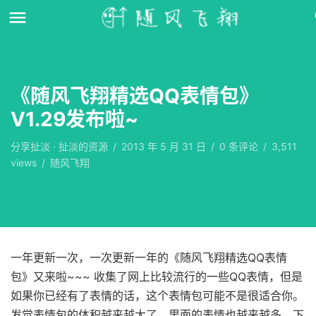
《随风飞翔精选QQ表情包》
V1.29发布啦~
分享扯淡
·
扯淡的资源
/
2013 年 5 月 31 日
/
0
条评论
/
3,511
views
/
随风飞翔
一年更新一次，一次更新一年的《随风飞翔精选QQ表情
包》又来啦~~~ 收集了网上比较流行的一些QQ表情，但是
如果你已经有了表情的话，这个表情包可能不是很适合你。
发觉表情包的体积越来越大了，里面的表情也越来越多，下