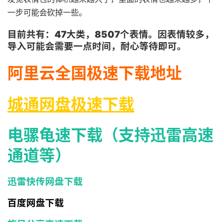
一步可能会砍掉一些。
目前共有：
47大类
，
8507个表情
。因表情较多，
导入可能会需要一点时间，耐心等待即可。
阿里云全国极速下载地址
城通网盘极速下载
电骡龟速下载（支持迅雷高速
通道等）
迅雷快传网盘下载
百度网盘下载