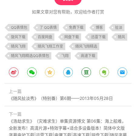
如果文章对您有帮助，欢迎给作者打赏
QQ表情包
了 QQ表情
免费下载
博客
扯淡
旋风下载
百度网盘
网盘下载
迅雷下载
随风
随风飞翔
随风飞翔工作室
随风飞翔精选
随风飞翔精选QQ表情包
飞翔
高速下载
上一篇
《随风扯淡秀》（特别番）第6期——2013年05月28日
下一篇
《浩劫求生》（灾难求生）单集资源博文 第06集：海上船难，
全新发布！高清片源+特效字幕+适合多设备版本！简体中文版
字幕电驴下载|迅雷下载|电骡下载|高速下载|网盘下载|随风字幕